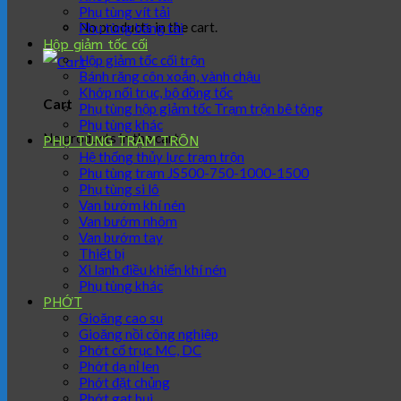
Phụ tùng vít tải
No products in the cart.
Phụ tùng băng tải
Hộp giảm tốc cối
Hộp giảm tốc cối trộn
Bánh răng côn xoắn, vành chậu
Khớp nối trục, bộ đồng tốc
Cart
Phụ tùng hộp giảm tốc Trạm trộn bê tông
Phụ tùng khác
No products in the cart.
PHỤ TÙNG TRẠM TRÔN
Hệ thống thủy lực trạm trộn
Phụ tùng trạm JS500-750-1000-1500
Phụ tùng si lô
Van bướm khí nén
Van bướm nhôm
Van bướm tay
Thiết bị
Xi lanh điều khiển khí nén
Phụ tùng khác
PHỚT
Gioăng cao su
Gioăng nồi công nghiệp
Phớt cổ trục MC, DC
Phớt dạ nỉ len
Phớt đặt chủng
Phớt gạt bụi