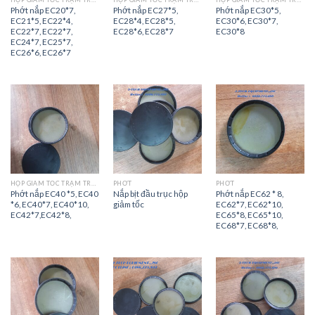
Phớt nắp EC20*7,
Phớt nắp EC27*5,
Phớt nắp EC30*5,
EC21*5, EC22*4,
EC28*4, EC28*5,
EC30*6, EC30*7,
EC22*7, EC22*7,
EC28*6, EC28*7
EC30*8
EC24*7, EC25*7,
EC26*6, EC26*7
HỘP GIẢM TỐC TRẠM TRỘN
PHỚT
PHỚT
Phớt nắp EC40 *5, EC40
Nắp bịt đầu trục hộp
Phớt nắp EC62 * 8,
*6, EC40*7, EC40*10,
giảm tốc
EC62*7, EC62*10,
EC42*7,EC42*8,
EC65*8, EC65*10,
EC68*7, EC68*8,