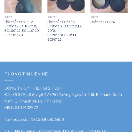
PHỚT
PHỚT
PHỚT
Phớt nắp EC90*12,
Phớt nắp EC85 *8,
Phớt nắp EC8*4
EC95*12, EC100*10,
EC85*10, EC85*12, EC
EC100*12, EC 110*10,
90*8,
EC110*120
EC90*10,EC90*11,
EC90*12
THÔNG TIN LIÊN HỆ
CÔNG TY CP THIẾT BỊ 2-TECH
Đ/c: Số 37A, tổ 6, ngõ 477/50 đường Nguyễn Trãi, P. Thanh Xuân
Nam, Q. Thanh Xuân, TP. Hà Nội
MST: 0107402872
Tài khoản số : 19130305856888
Tại : Ngân hàng Techcombank Thanh Xuân – CN Hà Tây