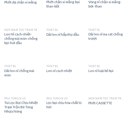
Phớt chặn xi măng-bụi
Vòng nỉ chặn xi măng-
Phớt dạ chặn xi măng
than-bột
bôt- than
HỘP GIẢM TỐC TRẠM TRỘN
THIẾT BỊ
THIẾT BỊ
Len Nỉ cách nhiệt-
Dải len nỉ ma sát chống
Dải len nỉ hấp thụ dầu
chống mài mòn-chống
trượt
bụi-hút dầu
THIẾT BỊ
THIẾT BỊ
THIẾT BỊ
Dải len nỉ chống mài
Len nỉ cách nhiệt
Len nỉ loại bỏ bụi
mòn
PHỤ TÙNG SI LÔ
PHỤ TÙNG SI LÔ
HỘP GIẢM TỐC TRẠM TRỘN
Túi Lọc Bụi Chịu Nhiệt
Lọc bụi chịu hóa chất lò
Phớt CASSETTE
Trạm Trộn Bê Tông
hơi
Nhựa Nóng