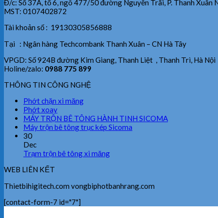
Đ/c: Số 37A, tổ 6, ngõ 477/50 đường Nguyễn Trãi, P. Thanh Xuân 
MST: 0107402872
Tài khoản số : 19130305856888
Tại : Ngân hàng Techcombank Thanh Xuân – CN Hà Tây
VPGD: Số 924B đường Kim Giang, Thanh Liệt , Thanh Trì, Hà Nội
Holine/zalo:
0988 775 899
THÔNG TIN CÔNG NGHỆ
Phớt chặn xi măng
Phớt xoay
MÁY TRỘN BÊ TÔNG HÀNH TINH SICOMA
Máy trộn bê tông trục kép Sicoma
30
Dec
Trạm trộn bê tông xi măng
WEB LIÊN KẾT
Thietbihigitech.com vongbiphotbanhrang.com
[contact-form-7 id="7"]