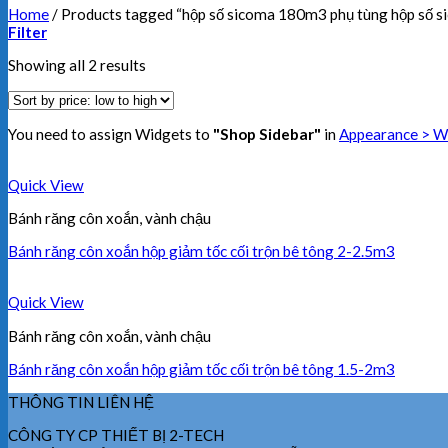
Home
/
Products tagged “hộp số sicoma 180m3 phụ tùng hộp số sic
Filter
Showing all 2 results
You need to assign Widgets to
"Shop Sidebar"
in
Appearance > W
Quick View
Bánh răng côn xoắn, vành chậu
Bánh răng côn xoắn hộp giảm tốc cối trộn bê tông 2-2.5m3
Quick View
Bánh răng côn xoắn, vành chậu
Bánh răng côn xoắn hộp giảm tốc cối trộn bê tông 1.5-2m3
THÔNG TIN LIÊN HỆ
CÔNG TY CP THIẾT BỊ 2-TECH