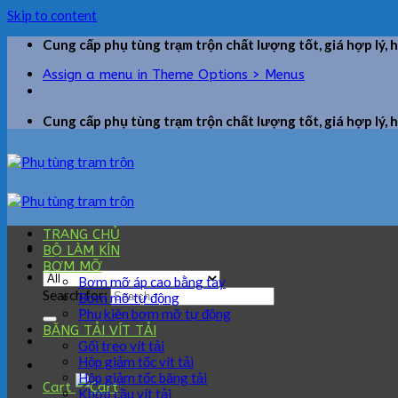
Skip to content
Cung cấp phụ tùng trạm trộn chất lượng tốt, giá hợp lý, 
Assign a menu in Theme Options > Menus
Cung cấp phụ tùng trạm trộn chất lượng tốt, giá hợp lý, 
TRANG CHỦ
BỘ LÀM KÍN
BƠM MỠ
Bơm mỡ áp cao bằng tay
Search for:
Bơm mỡ tự động
Phụ kiện bơm mỡ tự động
BĂNG TẢI VÍT TẢI
Gối treo vít tải
Hộp giảm tốc vít tải
Hộp giảm tốc băng tải
Cart
Khớp cầu vít tải