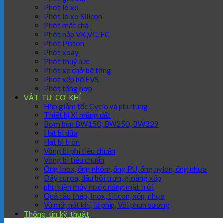
Phớt lò xo
Phớt lò xo Silicon
Phớt mặt chà
Phớt nắp VK,VC, EC
Phớt Piston
Phớt xoay
Phớt thuỷ lực
Phớt xe chở bê tông
Phớt xếp bộ EVS
Phớt tổng hợp
VẬT TƯ CƠ KHÍ
Hộp giảm tốc Cyclo và phụ tùng
Thiết bị Xi măng đất
Bơm bùn BW150, BW250, BW329
Hạt bi đũa
Hạt bi tròn
Vòng bi phi tiêu chuẩn
Vòng bi tiêu chuẩn
Ống Inox, ống nhôm, ống PU, ống nylon, ống nhựa
Dây curoa, dầu bôi trơn, gioăng xốp
phụ kiện máy nước nóng mặt trời
Quả cầu thép, Inox, Silicon, xốp, nhựa
Vú mỡ, nút khí, lá phíp, Vòi phun sương
Thông tin kỹ thuật