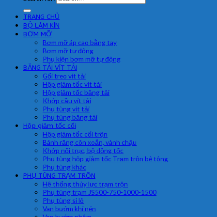
TRANG CHỦ
BỘ LÀM KÍN
BƠM MỠ
Bơm mỡ áp cao bằng tay
Bơm mỡ tự động
Phụ kiện bơm mỡ tự động
BĂNG TẢI VÍT TẢI
Gối treo vít tải
Hộp giảm tốc vít tải
Hộp giảm tốc băng tải
Khớp cầu vít tải
Phụ tùng vít tải
Phụ tùng băng tải
Hộp giảm tốc cối
Hộp giảm tốc cối trộn
Bánh răng côn xoắn, vành chậu
Khớp nối trục, bộ đồng tốc
Phụ tùng hộp giảm tốc Trạm trộn bê tông
Phụ tùng khác
PHỤ TÙNG TRẠM TRÔN
Hệ thống thủy lực trạm trộn
Phụ tùng trạm JS500-750-1000-1500
Phụ tùng si lô
Van bướm khí nén
Van bướm nhôm