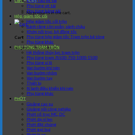
Khớp cầu vít tải
Cart
Phụ tùng vít tải
Phụ tùng băng tải
No products in the cart.
Hộp giảm tốc cối
Hộp giảm tốc cối trộn
Bánh răng côn xoắn, vành chậu
Khớp nối trục, bộ đồng tốc
Phụ tùng hộp giảm tốc Trạm trộn bê tông
Cart
Phụ tùng khác
PHỤ TÙNG TRẠM TRÔN
No products in the cart.
Hệ thống thủy lực trạm trộn
Phụ tùng trạm JS500-750-1000-1500
Phụ tùng si lô
Van bướm khí nén
Van bướm nhôm
Van bướm tay
Thiết bị
Xi lanh điều khiển khí nén
Phụ tùng khác
PHỚT
Gioăng cao su
Gioăng nồi công nghiệp
Phớt cổ trục MC, DC
Phớt dạ nỉ len
Phớt đặt chủng
Phớt gạt bụi
Phớt lò xo