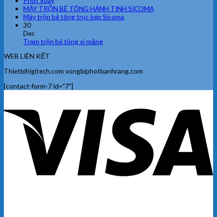
Phớt xoay
MÁY TRỘN BÊ TÔNG HÀNH TINH SICOMA
Máy trộn bê tông trục kép Sicoma
30
Dec
Trạm trộn bê tông xi măng
WEB LIÊN KẾT
Thietbihigitech.com vongbiphotbanhrang.com
[contact-form-7 id="7"]