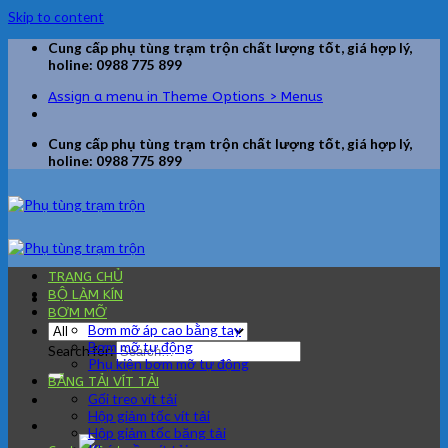
Skip to content
Cung cấp phụ tùng trạm trộn chất lượng tốt, giá hợp lý,
holine: 0988 775 899
Assign a menu in Theme Options > Menus
Cung cấp phụ tùng trạm trộn chất lượng tốt, giá hợp lý,
holine: 0988 775 899
TRANG CHỦ
BỘ LÀM KÍN
BƠM MỠ
Bơm mỡ áp cao bằng tay
Bơm mỡ tự động
Search for:
Phụ kiện bơm mỡ tự động
BĂNG TẢI VÍT TẢI
Gối treo vít tải
Hộp giảm tốc vít tải
Hộp giảm tốc băng tải