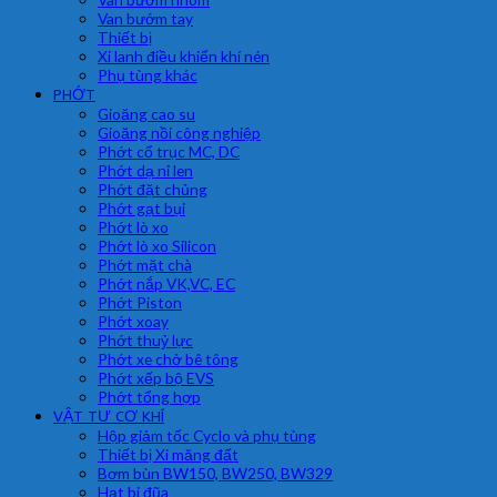
Van bướm tay
Thiết bị
Xi lanh điều khiển khí nén
Phụ tùng khác
PHỚT
Gioăng cao su
Gioăng nồi công nghiệp
Phớt cổ trục MC, DC
Phớt dạ nỉ len
Phớt đặt chủng
Phớt gạt bụi
Phớt lò xo
Phớt lò xo Silicon
Phớt mặt chà
Phớt nắp VK,VC, EC
Phớt Piston
Phớt xoay
Phớt thuỷ lực
Phớt xe chở bê tông
Phớt xếp bộ EVS
Phớt tổng hợp
VẬT TƯ CƠ KHÍ
Hộp giảm tốc Cyclo và phụ tùng
Thiết bị Xi măng đất
Bơm bùn BW150, BW250, BW329
Hạt bi đũa