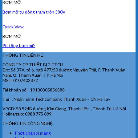
BƠM MỠ
Bơm mỡ tự động trạm trộn 380V
Quick View
BƠM MỠ
Pit tông bơm mỡ
THÔNG TIN LIÊN HỆ
CÔNG TY CP THIẾT BỊ 2-TECH
Đ/c: Số 37A, tổ 6, ngõ 477/50 đường Nguyễn Trãi, P. Thanh Xuân
Nam, Q. Thanh Xuân, TP. Hà Nội
MST: 0107402872
Tài khoản số : 19130305856888
Tại : Ngân hàng Techcombank Thanh Xuân – CN Hà Tây
VPGD: Số 924B đường Kim Giang, Thanh Liệt , Thanh Trì, Hà Nội
Holine/zalo:
0988 775 899
THÔNG TIN CÔNG NGHỆ
Phớt chặn xi măng