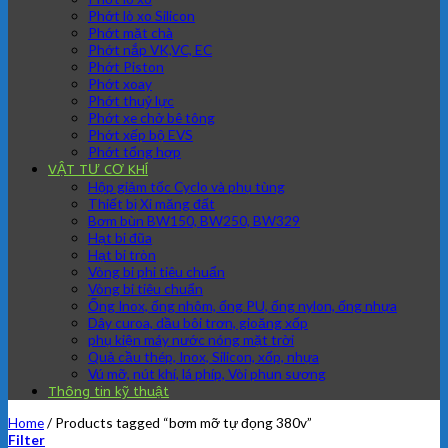
Phớt lò xo Silicon
Phớt mặt chà
Phớt nắp VK,VC, EC
Phớt Piston
Phớt xoay
Phớt thuỷ lực
Phớt xe chở bê tông
Phớt xếp bộ EVS
Phớt tổng hợp
VẬT TƯ CƠ KHÍ
Hộp giảm tốc Cyclo và phụ tùng
Thiết bị Xi măng đất
Bơm bùn BW150, BW250, BW329
Hạt bi đũa
Hạt bi tròn
Vòng bi phi tiêu chuẩn
Vòng bi tiêu chuẩn
Ống Inox, ống nhôm, ống PU, ống nylon, ống nhựa
Dây curoa, dầu bôi trơn, gioăng xốp
phụ kiện máy nước nóng mặt trời
Quả cầu thép, Inox, Silicon, xốp, nhựa
Vú mỡ, nút khí, lá phíp, Vòi phun sương
Thông tin kỹ thuật
Home
/
Products tagged “bơm mỡ tự đọng 380v”
Filter