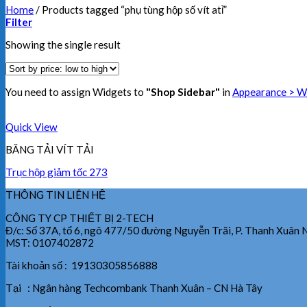
Home
/
Products tagged “phụ tùng hộp số vít atỉ”
Filter
Showing the single result
You need to assign Widgets to
"Shop Sidebar"
in
Appearance > W
Quick View
BĂNG TẢI VÍT TẢI
Trục hộp giảm tốc 273
THÔNG TIN LIÊN HỆ
CÔNG TY CP THIẾT BỊ 2-TECH
Đ/c: Số 37A, tổ 6, ngõ 477/50 đường Nguyễn Trãi, P. Thanh Xuân 
MST: 0107402872
Tài khoản số : 19130305856888
Tại : Ngân hàng Techcombank Thanh Xuân – CN Hà Tây