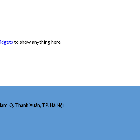
idgets
to show anything here
Nam, Q. Thanh Xuân, TP. Hà Nội