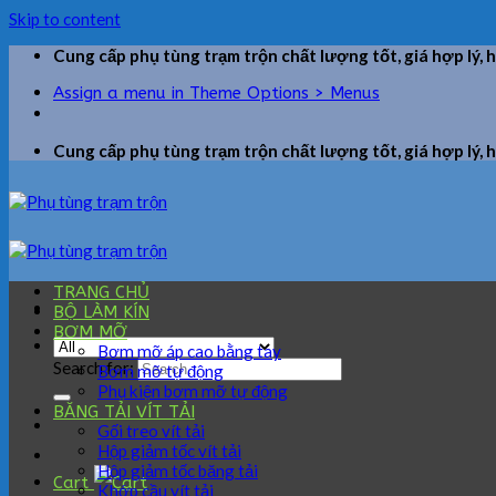
Skip to content
Cung cấp phụ tùng trạm trộn chất lượng tốt, giá hợp lý, 
Assign a menu in Theme Options > Menus
Cung cấp phụ tùng trạm trộn chất lượng tốt, giá hợp lý, 
TRANG CHỦ
BỘ LÀM KÍN
BƠM MỠ
Bơm mỡ áp cao bằng tay
Search for:
Bơm mỡ tự động
Phụ kiện bơm mỡ tự động
BĂNG TẢI VÍT TẢI
Gối treo vít tải
Hộp giảm tốc vít tải
Hộp giảm tốc băng tải
Cart
Khớp cầu vít tải