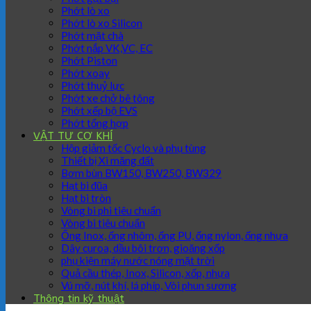
Phớt lò xo
Phớt lò xo Silicon
Phớt mặt chà
Phớt nắp VK,VC, EC
Phớt Piston
Phớt xoay
Phớt thuỷ lực
Phớt xe chở bê tông
Phớt xếp bộ EVS
Phớt tổng hợp
VẬT TƯ CƠ KHÍ
Hộp giảm tốc Cyclo và phụ tùng
Thiết bị Xi măng đất
Bơm bùn BW150, BW250, BW329
Hạt bi đũa
Hạt bi tròn
Vòng bi phi tiêu chuẩn
Vòng bi tiêu chuẩn
Ống Inox, ống nhôm, ống PU, ống nylon, ống nhựa
Dây curoa, dầu bôi trơn, gioăng xốp
phụ kiện máy nước nóng mặt trời
Quả cầu thép, Inox, Silicon, xốp, nhựa
Vú mỡ, nút khí, lá phíp, Vòi phun sương
Thông tin kỹ thuật