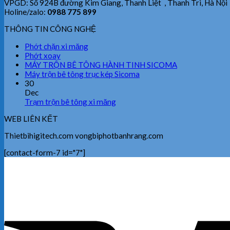
VPGD: Số 924B đường Kim Giang, Thanh Liệt , Thanh Trì, Hà Nội
Holine/zalo:
0988 775 899
THÔNG TIN CÔNG NGHỆ
Phớt chặn xi măng
Phớt xoay
MÁY TRỘN BÊ TÔNG HÀNH TINH SICOMA
Máy trộn bê tông trục kép Sicoma
30
Dec
Trạm trộn bê tông xi măng
WEB LIÊN KẾT
Thietbihigitech.com vongbiphotbanhrang.com
[contact-form-7 id="7"]