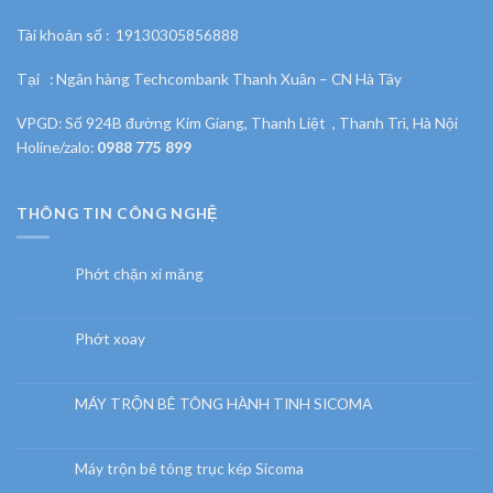
Tài khoản số : 19130305856888
Tại : Ngân hàng Techcombank Thanh Xuân – CN Hà Tây
VPGD: Số 924B đường Kim Giang, Thanh Liệt , Thanh Trì, Hà Nội
Holine/zalo:
0988 775 899
THÔNG TIN CÔNG NGHỆ
Phớt chặn xi măng
Phớt xoay
MÁY TRỘN BÊ TÔNG HÀNH TINH SICOMA
Máy trộn bê tông trục kép Sicoma