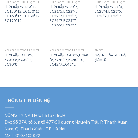
HỘP GIẢM TỐC TRẠM TRỘN
HỘP GIẢM TỐC TRẠM TRỘN
HỘP GIẢM TỐC TRẠM TRỘN
Phớt nắp EC150*12,
Phớt nắp EC20*7,
Phớt nắp EC27*5,
EC150*12, EC150*15,
EC21*5, EC22*4,
EC28*4, EC28*5,
EC160*15, EC180*12,
EC22*7, EC22*7,
EC28*6, EC28*7
EC190*12
EC24*7, EC25*7,
EC26*6, EC26*7
HỘP GIẢM TỐC TRẠM TRỘN
HỘP GIẢM TỐC TRẠM TRỘN
PHỚT
Phớt nắp EC30*5,
Phớt nắp EC40 *5, EC40
Nắp bịt đầu trục hộp
EC30*6, EC30*7,
*6, EC40*7, EC40*10,
giảm tốc
EC30*8
EC42*7,EC42*8,
THÔNG TIN LIÊN HỆ
CÔNG TY CP THIẾT BỊ 2-TECH
Đ/c: Số 37A, tổ 6, ngõ 477/50 đường Nguyễn Trãi, P. Thanh Xuân
Nam, Q. Thanh Xuân, TP. Hà Nội
MST: 0107402872