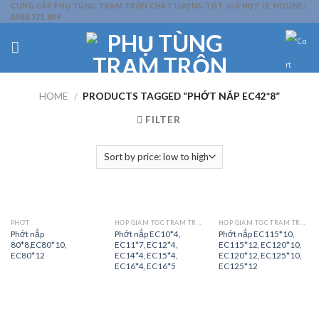
Skip
CUNG CẤP PHỤ TÙNG TRẠM TRỘN CHẤT LƯỢNG TỐT, GIÁ HỢP LÝ, HOLINE:
0988 775 899
to
content
HOME
/
PRODUCTS TAGGED “PHỚT NẮP EC42*8”
FILTER
PHỚT
HỘP GIẢM TỐC TRẠM TRỘN
HỘP GIẢM TỐC TRẠM TRỘN
Phớt nắp
Phớt nắp EC10*4,
Phớt nắp EC115*10,
80*8,EC80*10,
EC11*7, EC12*4,
EC115*12, EC120*10,
EC80*12
EC14*4, EC15*4,
EC120*12, EC125*10,
EC16*4, EC16*5
EC125*12