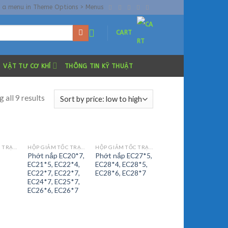
n a menu in Theme Options > Menus
CART
VẬT TƯ CƠ KHÍ
THÔNG TIN KỸ THUẬT
 all 9 results
HỘP GIẢM TỐC TRẠM TRỘN
HỘP GIẢM TỐC TRẠM TRỘN
HỘP GIẢM TỐC TRẠM TRỘN
Phớt nắp EC20*7,
Phớt nắp EC27*5,
EC21*5, EC22*4,
EC28*4, EC28*5,
EC22*7, EC22*7,
EC28*6, EC28*7
EC24*7, EC25*7,
EC26*6, EC26*7