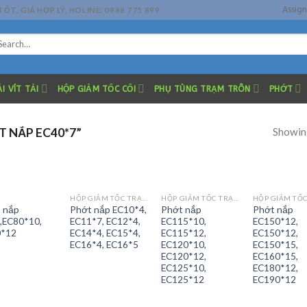
Assig
, GIÁ HỢP LÝ, HOLINE: 0988 775 899
arch
r:
I VÍT TẢI
HỘP GIẢM TỐC CỐI
PHỤ TÙNG TRẠM TRÔN
PHỚT
Showing
 NẮP EC40*7”
HỘP GIẢM TỐC TRẠM TRỘN
HỘP GIẢM TỐC TRẠM TRỘN
 nắp
Phớt nắp EC10*4,
Phớt nắp
Phớt nắp
,EC80*10,
EC11*7, EC12*4,
EC115*10,
EC150*12,
0*12
EC14*4, EC15*4,
EC115*12,
EC150*12,
EC16*4, EC16*5
EC120*10,
EC150*15,
EC120*12,
EC160*15,
EC125*10,
EC180*12,
EC125*12
EC190*12