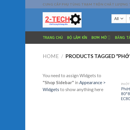
Skip
CUNG CẤP PHỤ TÙNG TRẠM TRỘN CHẤT LƯỢNG TỐT
to
Se
content
fo
TRANG CHỦ
BỘ LÀM KÍN
BƠM MỠ
BĂNG TẢ
HOME
/
PRODUCTS TAGGED “PHỚT
You need to assign Widgets to
"Shop Sidebar"
in
Appearance >
PHỚT
Phớt
Widgets
to show anything here
80*8
EC8