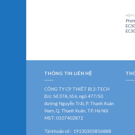
Phớt
EC30
EC3
THÔNG TIN LIÊN HỆ
TH
CÔNG TY CP THIẾT BỊ 2-TECH
Đ/c: Số 37A, tổ 6, ngõ 477/50
đường Nguyễn Trãi, P. Thanh Xuân
Nam, Q. Thanh Xuân, TP. Hà Nội
MST: 0107402872
Tài khoản số : 19130305856888