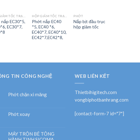
HỘP GIẢM TỐC TRẠM TRỘN
HỘP GIẢM TỐC TRẠM TRỘN
PHỚT
 nắp EC30*5,
Phớt nắp EC40
Nắp bịt đầu trục
*6, EC30*7,
*5, EC40 *6,
hộp giảm tốc
0*8
EC40*7, EC40*10,
EC42*7,EC42*8,
ÔNG TIN CÔNG NGHỆ
WEB LIÊN KẾT
Thietbihigitech.com
Phớt chặn xi măng
vongbiphotbanhrang.com
[contact-form-7 id="7"]
Phớt xoay
MÁY TRỘN BÊ TÔNG
HÀNH TINH SICOMA