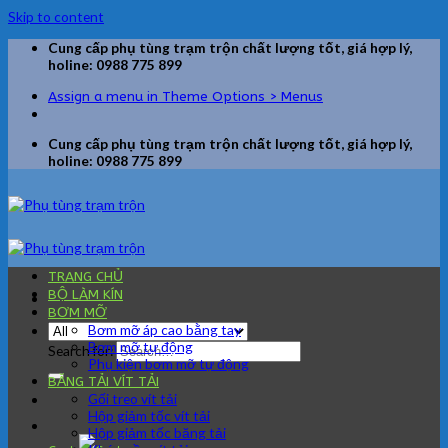
Skip to content
Cung cấp phụ tùng trạm trộn chất lượng tốt, giá hợp lý,
holine: 0988 775 899
Assign a menu in Theme Options > Menus
Cung cấp phụ tùng trạm trộn chất lượng tốt, giá hợp lý,
holine: 0988 775 899
TRANG CHỦ
BỘ LÀM KÍN
BƠM MỠ
Bơm mỡ áp cao bằng tay
Bơm mỡ tự động
Search for:
Phụ kiện bơm mỡ tự động
BĂNG TẢI VÍT TẢI
Gối treo vít tải
Hộp giảm tốc vít tải
Hộp giảm tốc băng tải