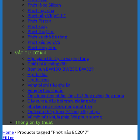
Phớt lò xo Silicon
Phớt mặt chà
Phớt nắp VK,VC, EC
Phớt Piston
Phớt xoay
Phớt thuỷ lực
Phớt xe chở bê tông
Phớt xếp bộ EVS
Phớt tổng hợp
VẬT TƯ CƠ KHÍ
Hộp giảm tốc Cyclo và phụ tùng
Thiết bị Xi măng đất
Bơm bùn BW150, BW250, BW329
Hạt bi đũa
Hạt bi tròn
Vòng bi phi tiêu chuẩn
Vòng bi tiêu chuẩn
Ống Inox, ống nhôm, ống PU, ống nylon, ống nhựa
Dây curoa, dầu bôi trơn, gioăng xốp
phụ kiện máy nước nóng mặt trời
Quả cầu thép, Inox, Silicon, xốp, nhựa
Vú mỡ, nút khí, lá phíp, Vòi phun sương
Thông tin kỹ thuật
Home
/
Products tagged “Phớt nắp EC20*7”
Filter