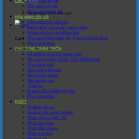
Khớp cầu vít tải
Cart
Phụ tùng vít tải
Phụ tùng băng tải
No products in the cart.
Hộp giảm tốc cối
Hộp giảm tốc cối trộn
Bánh răng côn xoắn, vành chậu
Khớp nối trục, bộ đồng tốc
Phụ tùng hộp giảm tốc Trạm trộn bê tông
Cart
Phụ tùng khác
PHỤ TÙNG TRẠM TRÔN
No products in the cart.
Hệ thống thủy lực trạm trộn
Phụ tùng trạm JS500-750-1000-1500
Phụ tùng si lô
Van bướm khí nén
Van bướm nhôm
Van bướm tay
Thiết bị
Xi lanh điều khiển khí nén
Phụ tùng khác
PHỚT
Gioăng cao su
Gioăng nồi công nghiệp
Phớt cổ trục MC, DC
Phớt dạ nỉ len
Phớt đặt chủng
Phớt gạt bụi
Phớt lò xo