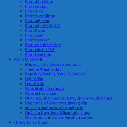
Phớt đặt chủng
Phớt gạt bụi
Phớt lò xo
Phớt lò xo Silicon
Phớt mặt chà
Phớt nắp VK,VC, EC
Phớt Piston
Phớt xoay
Phớt thuỷ lực
Phớt xe chở bê tông
Phớt xếp bộ EVS
Phớt tổng hợp
VẬT TƯ CƠ KHÍ
Hộp giảm tốc Cyclo và phụ tùng
Thiết bị Xi măng đất
Bơm bùn BW150, BW250, BW329
Hạt bi đũa
Hạt bi tròn
Vòng bi phi tiêu chuẩn
Vòng bi tiêu chuẩn
Ống Inox, ống nhôm, ống PU, ống nylon, ống nhựa
Dây curoa, dầu bôi trơn, gioăng xốp
phụ kiện máy nước nóng mặt trời
Quả cầu thép, Inox, Silicon, xốp, nhựa
Vú mỡ, nút khí, lá phíp, Vòi phun sương
Thông tin kỹ thuật