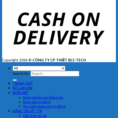
Copyright 2026 ©
CÔNG TY CP THIẾT BỊ 2-TECH
Search for:
TRANG CHỦ
BỘ LÀM KÍN
BƠM MỠ
Bơm mỡ áp cao bằng tay
Bơm mỡ tự động
Phụ kiện bơm mỡ tự động
BĂNG TẢI VÍT TẢI
Gối treo vít tải