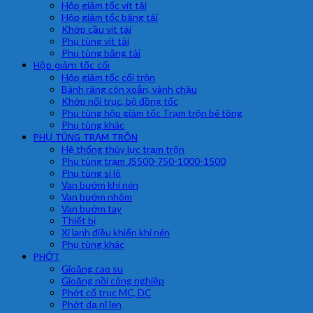
Hộp giảm tốc vít tải
Hộp giảm tốc băng tải
Khớp cầu vít tải
Phụ tùng vít tải
Phụ tùng băng tải
Hộp giảm tốc cối
Hộp giảm tốc cối trộn
Bánh răng côn xoắn, vành chậu
Khớp nối trục, bộ đồng tốc
Phụ tùng hộp giảm tốc Trạm trộn bê tông
Phụ tùng khác
PHỤ TÙNG TRẠM TRÔN
Hệ thống thủy lực trạm trộn
Phụ tùng trạm JS500-750-1000-1500
Phụ tùng si lô
Van bướm khí nén
Van bướm nhôm
Van bướm tay
Thiết bị
Xi lanh điều khiển khí nén
Phụ tùng khác
PHỚT
Gioăng cao su
Gioăng nồi công nghiệp
Phớt cổ trục MC, DC
Phớt dạ nỉ len