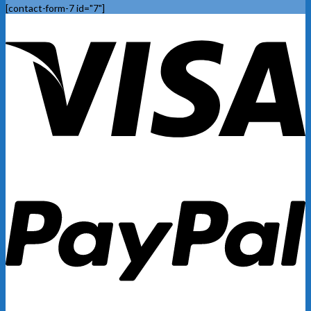
[contact-form-7 id="7"]