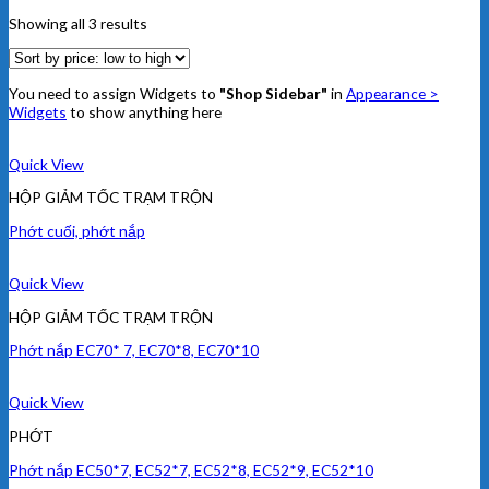
Showing all 3 results
You need to assign Widgets to
"Shop Sidebar"
in
Appearance >
Widgets
to show anything here
Quick View
HỘP GIẢM TỐC TRẠM TRỘN
Phớt cuối, phớt nắp
Quick View
HỘP GIẢM TỐC TRẠM TRỘN
Phớt nắp EC70* 7, EC70*8, EC70*10
Quick View
PHỚT
Phớt nắp EC50*7, EC52*7, EC52*8, EC52*9, EC52*10