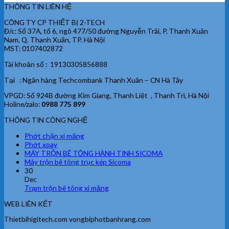
THÔNG TIN LIÊN HỆ
CÔNG TY CP THIẾT BỊ 2-TECH
Đ/c: Số 37A, tổ 6, ngõ 477/50 đường Nguyễn Trãi, P. Thanh Xuân
Nam, Q. Thanh Xuân, TP. Hà Nội
MST: 0107402872
Tài khoản số : 19130305856888
Tại : Ngân hàng Techcombank Thanh Xuân – CN Hà Tây
VPGD: Số 924B đường Kim Giang, Thanh Liệt , Thanh Trì, Hà Nội
Holine/zalo:
0988 775 899
THÔNG TIN CÔNG NGHỆ
Phớt chặn xi măng
Phớt xoay
MÁY TRỘN BÊ TÔNG HÀNH TINH SICOMA
Máy trộn bê tông trục kép Sicoma
30
Dec
Trạm trộn bê tông xi măng
WEB LIÊN KẾT
Thietbihigitech.com vongbiphotbanhrang.com