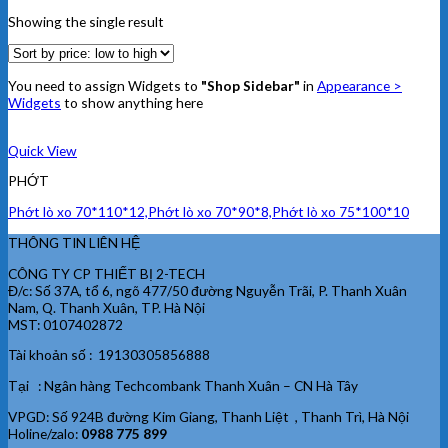
Showing the single result
You need to assign Widgets to
"Shop Sidebar"
in
Appearance >
Widgets
to show anything here
Quick View
PHỚT
Phớt lò xo 70*110*12,Phớt lò xo 70*90*8,Phớt lò xo 75*100*10
THÔNG TIN LIÊN HỆ
CÔNG TY CP THIẾT BỊ 2-TECH
Đ/c: Số 37A, tổ 6, ngõ 477/50 đường Nguyễn Trãi, P. Thanh Xuân
Nam, Q. Thanh Xuân, TP. Hà Nội
MST: 0107402872
Tài khoản số : 19130305856888
Tại : Ngân hàng Techcombank Thanh Xuân – CN Hà Tây
VPGD: Số 924B đường Kim Giang, Thanh Liệt , Thanh Trì, Hà Nội
Holine/zalo:
0988 775 899