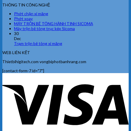
THÔNG TIN CÔNG NGHỆ
Phớt chặn xi măng
Phớt xoay
MÁY TRỘN BÊ TÔNG HÀNH TINH SICOMA
Máy trộn bê tông trục kép Sicoma
30
Dec
Trạm trộn bê tông xi măng
WEB LIÊN KẾT
Thietbihigitech.com vongbiphotbanhrang.com
[contact-form-7 id="7"]