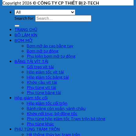
Copyright 2026 ©
CÔNG TY CP THIẾT BỊ 2-TECH
Search for:
TRANG CHỦ
BỘ LÀM KÍN
BƠM MỠ
Bơm mỡ áp cao bằng tay
Bơm mỡ tự động
Phụ kiện bơm mỡ tự động
BĂNG TẢI VÍT TẢI
Gối treo vít tải
Hộp giảm tốc vít tải
Hộp giảm tốc băng tải
Khớp cầu vít tải
Phụ tùng vít tải
Phụ tùng băng tải
Hộp giảm tốc cối
Hộp giảm tốc cối trộn
Bánh răng côn xoắn, vành chậu
Khớp nối trục, bộ đồng tốc
Phụ tùng hộp giảm tốc Trạm trộn bê tông
Phụ tùng khác
PHỤ TÙNG TRẠM TRÔN
Hệ thống thủy lực trạm trộn