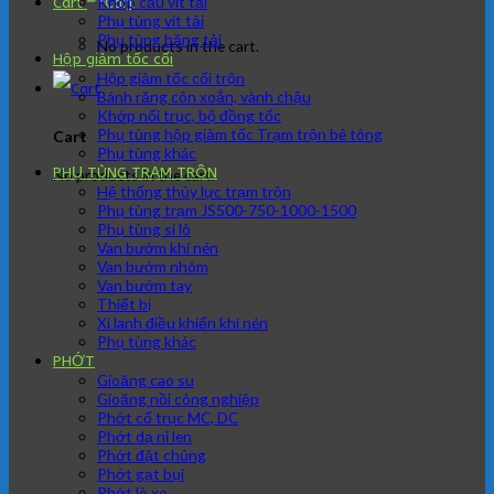
Khớp cầu vít tải
Cart
Phụ tùng vít tải
Phụ tùng băng tải
No products in the cart.
Hộp giảm tốc cối
Hộp giảm tốc cối trộn
Bánh răng côn xoắn, vành chậu
Khớp nối trục, bộ đồng tốc
Phụ tùng hộp giảm tốc Trạm trộn bê tông
Cart
Phụ tùng khác
PHỤ TÙNG TRẠM TRÔN
No products in the cart.
Hệ thống thủy lực trạm trộn
Phụ tùng trạm JS500-750-1000-1500
Phụ tùng si lô
Van bướm khí nén
Van bướm nhôm
Van bướm tay
Thiết bị
Xi lanh điều khiển khí nén
Phụ tùng khác
PHỚT
Gioăng cao su
Gioăng nồi công nghiệp
Phớt cổ trục MC, DC
Phớt dạ nỉ len
Phớt đặt chủng
Phớt gạt bụi
Phớt lò xo