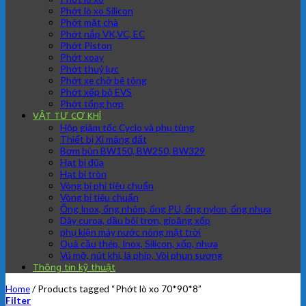
Phớt lò xo Silicon
Phớt mặt chà
Phớt nắp VK,VC, EC
Phớt Piston
Phớt xoay
Phớt thuỷ lực
Phớt xe chở bê tông
Phớt xếp bộ EVS
Phớt tổng hợp
VẬT TƯ CƠ KHÍ
Hộp giảm tốc Cyclo và phụ tùng
Thiết bị Xi măng đất
Bơm bùn BW150, BW250, BW329
Hạt bi đũa
Hạt bi tròn
Vòng bi phi tiêu chuẩn
Vòng bi tiêu chuẩn
Ống Inox, ống nhôm, ống PU, ống nylon, ống nhựa
Dây curoa, dầu bôi trơn, gioăng xốp
phụ kiện máy nước nóng mặt trời
Quả cầu thép, Inox, Silicon, xốp, nhựa
Vú mỡ, nút khí, lá phíp, Vòi phun sương
Thông tin kỹ thuật
Home
/
Products tagged “Phớt lò xo 70*90*8”
Filter