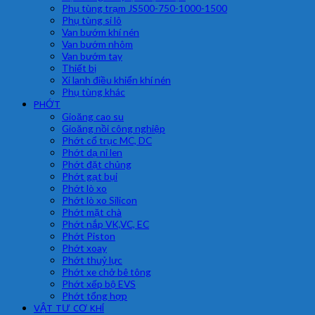
Phụ tùng trạm JS500-750-1000-1500
Phụ tùng si lô
Van bướm khí nén
Van bướm nhôm
Van bướm tay
Thiết bị
Xi lanh điều khiển khí nén
Phụ tùng khác
PHỚT
Gioăng cao su
Gioăng nồi công nghiệp
Phớt cổ trục MC, DC
Phớt dạ nỉ len
Phớt đặt chủng
Phớt gạt bụi
Phớt lò xo
Phớt lò xo Silicon
Phớt mặt chà
Phớt nắp VK,VC, EC
Phớt Piston
Phớt xoay
Phớt thuỷ lực
Phớt xe chở bê tông
Phớt xếp bộ EVS
Phớt tổng hợp
VẬT TƯ CƠ KHÍ