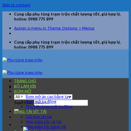
Skip to content
Cung cấp phụ tùng trạm trộn chất lượng tốt, giá hợp lý,
holine: 0988 775 899
Assign a menu in Theme Options > Menus
Cung cấp phụ tùng trạm trộn chất lượng tốt, giá hợp lý,
holine: 0988 775 899
TRANG CHỦ
BỘ LÀM KÍN
BƠM MỠ
Bơm mỡ áp cao bằng tay
Bơm mỡ tự động
Search for:
Phụ kiện bơm mỡ tự động
BĂNG TẢI VÍT TẢI
Gối treo vít tải
Hộp giảm tốc vít tải
Hộp giảm tốc băng tải