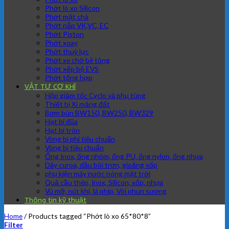
Phớt lò xo Silicon
Phớt mặt chà
Phớt nắp VK,VC, EC
Phớt Piston
Phớt xoay
Phớt thuỷ lực
Phớt xe chở bê tông
Phớt xếp bộ EVS
Phớt tổng hợp
VẬT TƯ CƠ KHÍ
Hộp giảm tốc Cyclo và phụ tùng
Thiết bị Xi măng đất
Bơm bùn BW150, BW250, BW329
Hạt bi đũa
Hạt bi tròn
Vòng bi phi tiêu chuẩn
Vòng bi tiêu chuẩn
Ống Inox, ống nhôm, ống PU, ống nylon, ống nhựa
Dây curoa, dầu bôi trơn, gioăng xốp
phụ kiện máy nước nóng mặt trời
Quả cầu thép, Inox, Silicon, xốp, nhựa
Vú mỡ, nút khí, lá phíp, Vòi phun sương
Thông tin kỹ thuật
Home
/
Products tagged “Phớt lò xo 65*80*8”
Filter