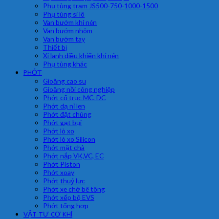
Phụ tùng trạm JS500-750-1000-1500
Phụ tùng si lô
Van bướm khí nén
Van bướm nhôm
Van bướm tay
Thiết bị
Xi lanh điều khiển khí nén
Phụ tùng khác
PHỚT
Gioăng cao su
Gioăng nồi công nghiệp
Phớt cổ trục MC, DC
Phớt dạ nỉ len
Phớt đặt chủng
Phớt gạt bụi
Phớt lò xo
Phớt lò xo Silicon
Phớt mặt chà
Phớt nắp VK,VC, EC
Phớt Piston
Phớt xoay
Phớt thuỷ lực
Phớt xe chở bê tông
Phớt xếp bộ EVS
Phớt tổng hợp
VẬT TƯ CƠ KHÍ