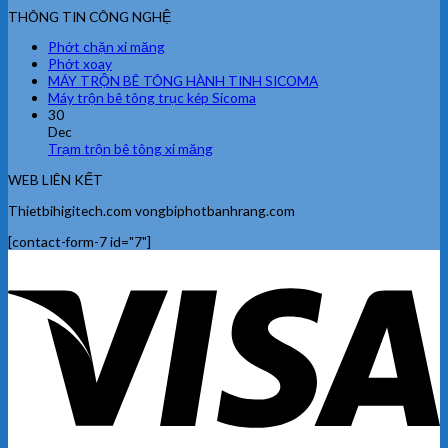
THÔNG TIN CÔNG NGHỆ
Phớt chặn xi măng
Phớt xoay
MÁY TRỘN BÊ TÔNG HÀNH TINH SICOMA
Máy trộn bê tông trục kép Sicoma
30
Dec
Trạm trộn bê tông xi măng
WEB LIÊN KẾT
Thietbihigitech.com vongbiphotbanhrang.com
[contact-form-7 id="7"]