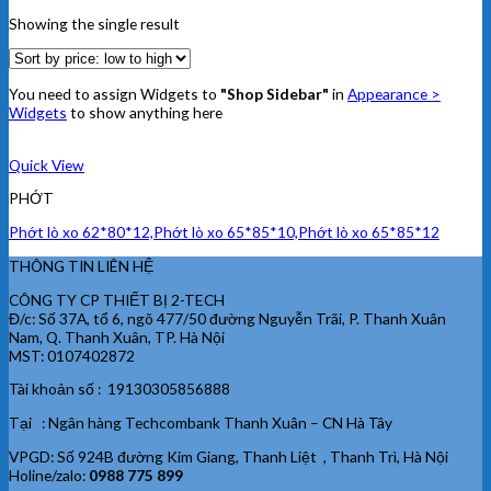
Showing the single result
You need to assign Widgets to
"Shop Sidebar"
in
Appearance >
Widgets
to show anything here
Quick View
PHỚT
Phớt lò xo 62*80*12,Phớt lò xo 65*85*10,Phớt lò xo 65*85*12
THÔNG TIN LIÊN HỆ
CÔNG TY CP THIẾT BỊ 2-TECH
Đ/c: Số 37A, tổ 6, ngõ 477/50 đường Nguyễn Trãi, P. Thanh Xuân
Nam, Q. Thanh Xuân, TP. Hà Nội
MST: 0107402872
Tài khoản số : 19130305856888
Tại : Ngân hàng Techcombank Thanh Xuân – CN Hà Tây
VPGD: Số 924B đường Kim Giang, Thanh Liệt , Thanh Trì, Hà Nội
Holine/zalo:
0988 775 899