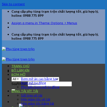
Skip to content
Cung cấp phụ tùng trạm trộn chất lượng tốt, giá hợp lý,
holine: 0988 775 899
Assign a menu in Theme Options > Menus
Cung cấp phụ tùng trạm trộn chất lượng tốt, giá hợp lý,
holine: 0988 775 899
TRANG CHỦ
BỘ LÀM KÍN
BƠM MỠ
Bơm mỡ áp cao bằng tay
Bơm mỡ tự động
Search for:
Phụ kiện bơm mỡ tự động
BĂNG TẢI VÍT TẢI
Gối treo vít tải
Hộp giảm tốc vít tải
Hộp giảm tốc băng tải