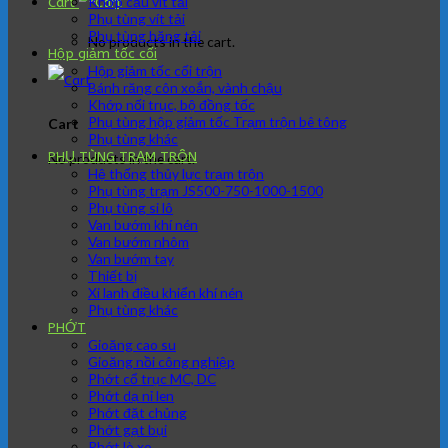
Khớp cầu vít tải
Cart
Phụ tùng vít tải
Phụ tùng băng tải
No products in the cart.
Hộp giảm tốc cối
Hộp giảm tốc cối trộn
Bánh răng côn xoắn, vành chậu
Khớp nối trục, bộ đồng tốc
Phụ tùng hộp giảm tốc Trạm trộn bê tông
Cart
Phụ tùng khác
PHỤ TÙNG TRẠM TRÔN
No products in the cart.
Hệ thống thủy lực trạm trộn
Phụ tùng trạm JS500-750-1000-1500
Phụ tùng si lô
Van bướm khí nén
Van bướm nhôm
Van bướm tay
Thiết bị
Xi lanh điều khiển khí nén
Phụ tùng khác
PHỚT
Gioăng cao su
Gioăng nồi công nghiệp
Phớt cổ trục MC, DC
Phớt dạ nỉ len
Phớt đặt chủng
Phớt gạt bụi
Phớt lò xo