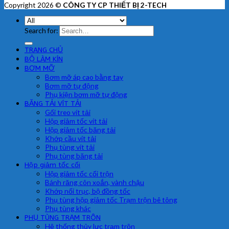
Copyright 2026 ©
CÔNG TY CP THIẾT BỊ 2-TECH
Search for:
TRANG CHỦ
BỘ LÀM KÍN
BƠM MỠ
Bơm mỡ áp cao bằng tay
Bơm mỡ tự động
Phụ kiện bơm mỡ tự động
BĂNG TẢI VÍT TẢI
Gối treo vít tải
Hộp giảm tốc vít tải
Hộp giảm tốc băng tải
Khớp cầu vít tải
Phụ tùng vít tải
Phụ tùng băng tải
Hộp giảm tốc cối
Hộp giảm tốc cối trộn
Bánh răng côn xoắn, vành chậu
Khớp nối trục, bộ đồng tốc
Phụ tùng hộp giảm tốc Trạm trộn bê tông
Phụ tùng khác
PHỤ TÙNG TRẠM TRÔN
Hệ thống thủy lực trạm trộn