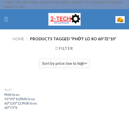
Skip
CUNG CẤP PHỤ TÙNG TRẠM TRỘN CHẤT LƯỢNG TỐT, GIÁ HỢP LÝ, HOLINE:
0988 775 899
to
content
HOME
/
PRODUCTS TAGGED “PHỚT LÒ XO 60*72*10”
FILTER
PHỚT
Phớt lò xo
55*90*10,Phớt lò xo
60*130*12,Phớt lò xo
60*75*8