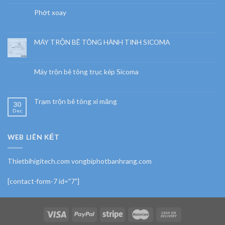
Phớt xoay
MÁY TRỘN BÊ TÔNG HÀNH TINH SICOMA
Máy trộn bê tông trục kép Sicoma
Trạm trộn bê tông xi măng
30
Dec
WEB LIÊN KẾT
Thietbihigitech.com vongbiphotbanhrang.com
[contact-form-7 id="7"]