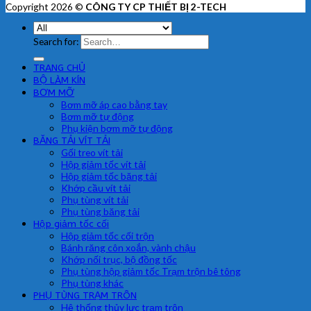
Copyright 2026 ©
CÔNG TY CP THIẾT BỊ 2-TECH
Search for:
TRANG CHỦ
BỘ LÀM KÍN
BƠM MỠ
Bơm mỡ áp cao bằng tay
Bơm mỡ tự động
Phụ kiện bơm mỡ tự động
BĂNG TẢI VÍT TẢI
Gối treo vít tải
Hộp giảm tốc vít tải
Hộp giảm tốc băng tải
Khớp cầu vít tải
Phụ tùng vít tải
Phụ tùng băng tải
Hộp giảm tốc cối
Hộp giảm tốc cối trộn
Bánh răng côn xoắn, vành chậu
Khớp nối trục, bộ đồng tốc
Phụ tùng hộp giảm tốc Trạm trộn bê tông
Phụ tùng khác
PHỤ TÙNG TRẠM TRÔN
Hệ thống thủy lực trạm trộn