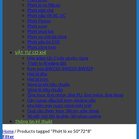
Phớt lò xo Silicon
Phớt mặt chà
Phớt nắp VK,VC, EC
Phớt Piston
Phớt xoay
Phớt thuỷ lực
Phớt xe chở bê tông
Phớt xếp bộ EVS
Phớt tổng hợp
VẬT TƯ CƠ KHÍ
Hộp giảm tốc Cyclo và phụ tùng
Thiết bị Xi măng đất
Bơm bùn BW150, BW250, BW329
Hạt bi đũa
Hạt bi tròn
Vòng bi phi tiêu chuẩn
Vòng bi tiêu chuẩn
Ống Inox, ống nhôm, ống PU, ống nylon, ống nhựa
Dây curoa, dầu bôi trơn, gioăng xốp
phụ kiện máy nước nóng mặt trời
Quả cầu thép, Inox, Silicon, xốp, nhựa
Vú mỡ, nút khí, lá phíp, Vòi phun sương
Thông tin kỹ thuật
Home
/
Products tagged “Phớt lò xo 50*72*8”
Filter