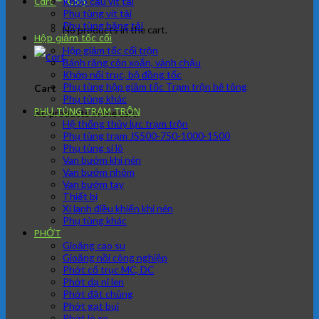
Khớp cầu vít tải
Cart
Phụ tùng vít tải
Phụ tùng băng tải
No products in the cart.
Hộp giảm tốc cối
Hộp giảm tốc cối trộn
Bánh răng côn xoắn, vành chậu
Khớp nối trục, bộ đồng tốc
Phụ tùng hộp giảm tốc Trạm trộn bê tông
Cart
Phụ tùng khác
PHỤ TÙNG TRẠM TRÔN
No products in the cart.
Hệ thống thủy lực trạm trộn
Phụ tùng trạm JS500-750-1000-1500
Phụ tùng si lô
Van bướm khí nén
Van bướm nhôm
Van bướm tay
Thiết bị
Xi lanh điều khiển khí nén
Phụ tùng khác
PHỚT
Gioăng cao su
Gioăng nồi công nghiệp
Phớt cổ trục MC, DC
Phớt dạ nỉ len
Phớt đặt chủng
Phớt gạt bụi
Phớt lò xo