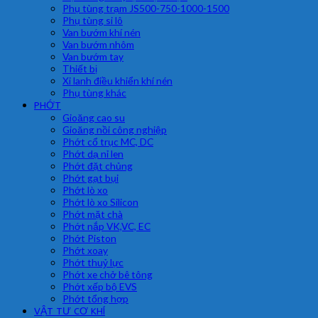
Phụ tùng trạm JS500-750-1000-1500
Phụ tùng si lô
Van bướm khí nén
Van bướm nhôm
Van bướm tay
Thiết bị
Xi lanh điều khiển khí nén
Phụ tùng khác
PHỚT
Gioăng cao su
Gioăng nồi công nghiệp
Phớt cổ trục MC, DC
Phớt dạ nỉ len
Phớt đặt chủng
Phớt gạt bụi
Phớt lò xo
Phớt lò xo Silicon
Phớt mặt chà
Phớt nắp VK,VC, EC
Phớt Piston
Phớt xoay
Phớt thuỷ lực
Phớt xe chở bê tông
Phớt xếp bộ EVS
Phớt tổng hợp
VẬT TƯ CƠ KHÍ