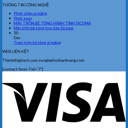
THÔNG TIN CÔNG NGHỆ
Phớt chặn xi măng
Phớt xoay
MÁY TRỘN BÊ TÔNG HÀNH TINH SICOMA
Máy trộn bê tông trục kép Sicoma
30
Dec
Trạm trộn bê tông xi măng
WEB LIÊN KẾT
Thietbihigitech.com vongbiphotbanhrang.com
[contact-form-7 id="7"]