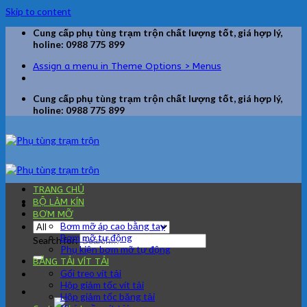
Skip to content
Cung cấp phụ tùng trạm trộn chất lượng tốt, giá hợp lý,
holine: 0988 775 899
Assign a menu in Theme Options > Menus
Cung cấp phụ tùng trạm trộn chất lượng tốt, giá hợp lý,
holine: 0988 775 899
TRANG CHỦ
BỘ LÀM KÍN
BƠM MỠ
Bơm mỡ áp cao bằng tay
Bơm mỡ tự động
Search for:
Phụ kiện bơm mỡ tự động
BĂNG TẢI VÍT TẢI
Gối treo vít tải
Hộp giảm tốc vít tải
Hộp giảm tốc băng tải