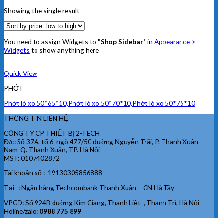
Showing the single result
You need to assign Widgets to
"Shop Sidebar"
in
Appearance >
Widgets
to show anything here
Quick View
PHỚT
Phớt lò xo 50*65*10,Phớt lò xo 50*70*10,Phớt lò xo 50*75*10
THÔNG TIN LIÊN HỆ
CÔNG TY CP THIẾT BỊ 2-TECH
Đ/c: Số 37A, tổ 6, ngõ 477/50 đường Nguyễn Trãi, P. Thanh Xuân
Nam, Q. Thanh Xuân, TP. Hà Nội
MST: 0107402872
Tài khoản số : 19130305856888
Tại : Ngân hàng Techcombank Thanh Xuân – CN Hà Tây
VPGD: Số 924B đường Kim Giang, Thanh Liệt , Thanh Trì, Hà Nội
Holine/zalo:
0988 775 899