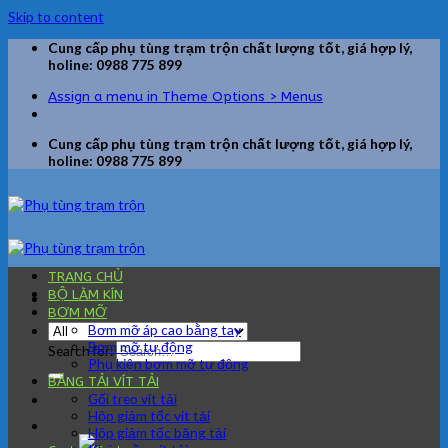
Skip to content
Cung cấp phụ tùng trạm trộn chất lượng tốt, giá hợp lý,
holine: 0988 775 899
Assign a menu in Theme Options > Menus
Cung cấp phụ tùng trạm trộn chất lượng tốt, giá hợp lý,
holine: 0988 775 899
TRANG CHỦ
BỘ LÀM KÍN
BƠM MỠ
Bơm mỡ áp cao bằng tay
Bơm mỡ tự động
Search for:
Phụ kiện bơm mỡ tự động
BĂNG TẢI VÍT TẢI
Gối treo vít tải
Hộp giảm tốc vít tải
Hộp giảm tốc băng tải