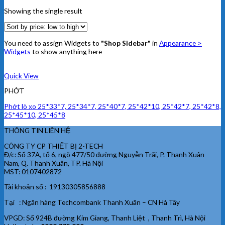
Showing the single result
You need to assign Widgets to
"Shop Sidebar"
in
Appearance >
Widgets
to show anything here
Quick View
PHỚT
Phớt lò xo 25*33*7, 25*34*7, 25*40*7, 25*42*10, 25*42*7, 25*42*8,
25*45*10, 25*45*8
THÔNG TIN LIÊN HỆ
CÔNG TY CP THIẾT BỊ 2-TECH
Đ/c: Số 37A, tổ 6, ngõ 477/50 đường Nguyễn Trãi, P. Thanh Xuân
Nam, Q. Thanh Xuân, TP. Hà Nội
MST: 0107402872
Tài khoản số : 19130305856888
Tại : Ngân hàng Techcombank Thanh Xuân – CN Hà Tây
VPGD: Số 924B đường Kim Giang, Thanh Liệt , Thanh Trì, Hà Nội