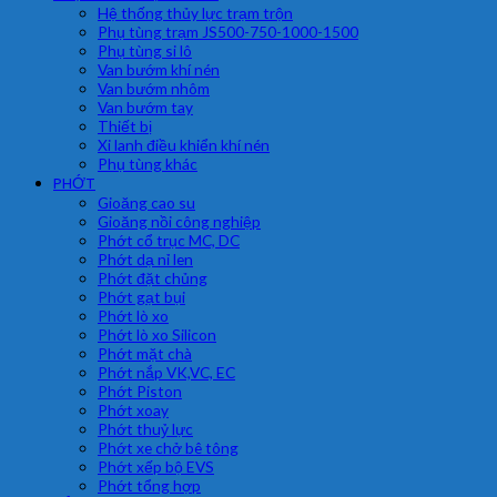
Hệ thống thủy lực trạm trộn
Phụ tùng trạm JS500-750-1000-1500
Phụ tùng si lô
Van bướm khí nén
Van bướm nhôm
Van bướm tay
Thiết bị
Xi lanh điều khiển khí nén
Phụ tùng khác
PHỚT
Gioăng cao su
Gioăng nồi công nghiệp
Phớt cổ trục MC, DC
Phớt dạ nỉ len
Phớt đặt chủng
Phớt gạt bụi
Phớt lò xo
Phớt lò xo Silicon
Phớt mặt chà
Phớt nắp VK,VC, EC
Phớt Piston
Phớt xoay
Phớt thuỷ lực
Phớt xe chở bê tông
Phớt xếp bộ EVS
Phớt tổng hợp