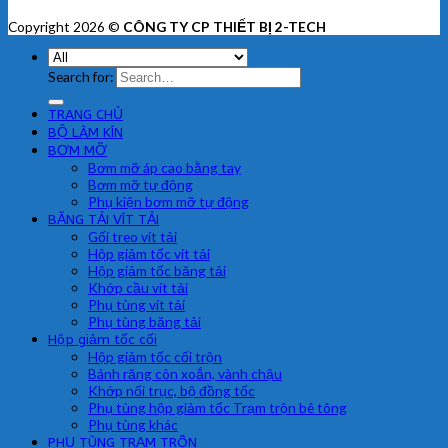
Copyright 2026 ©
CÔNG TY CP THIẾT BỊ 2-TECH
Search for:
TRANG CHỦ
BỘ LÀM KÍN
BƠM MỠ
Bơm mỡ áp cao bằng tay
Bơm mỡ tự động
Phụ kiện bơm mỡ tự động
BĂNG TẢI VÍT TẢI
Gối treo vít tải
Hộp giảm tốc vít tải
Hộp giảm tốc băng tải
Khớp cầu vít tải
Phụ tùng vít tải
Phụ tùng băng tải
Hộp giảm tốc cối
Hộp giảm tốc cối trộn
Bánh răng côn xoắn, vành chậu
Khớp nối trục, bộ đồng tốc
Phụ tùng hộp giảm tốc Trạm trộn bê tông
Phụ tùng khác
PHỤ TÙNG TRẠM TRÔN