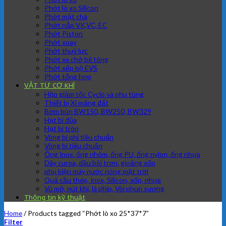
Phớt lò xo Silicon
Phớt mặt chà
Phớt nắp VK,VC, EC
Phớt Piston
Phớt xoay
Phớt thuỷ lực
Phớt xe chở bê tông
Phớt xếp bộ EVS
Phớt tổng hợp
VẬT TƯ CƠ KHÍ
Hộp giảm tốc Cyclo và phụ tùng
Thiết bị Xi măng đất
Bơm bùn BW150, BW250, BW329
Hạt bi đũa
Hạt bi tròn
Vòng bi phi tiêu chuẩn
Vòng bi tiêu chuẩn
Ống Inox, ống nhôm, ống PU, ống nylon, ống nhựa
Dây curoa, dầu bôi trơn, gioăng xốp
phụ kiện máy nước nóng mặt trời
Quả cầu thép, Inox, Silicon, xốp, nhựa
Vú mỡ, nút khí, lá phíp, Vòi phun sương
Thông tin kỹ thuật
Home
/
Products tagged “Phớt lò xo 25*37*7”
Filter