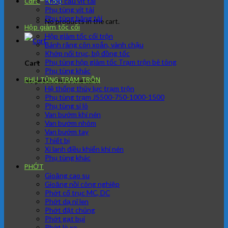
Khớp cầu vít tải
Cart
Phụ tùng vít tải
Phụ tùng băng tải
No products in the cart.
Hộp giảm tốc cối
Hộp giảm tốc cối trộn
Bánh răng côn xoắn, vành chậu
Khớp nối trục, bộ đồng tốc
Phụ tùng hộp giảm tốc Trạm trộn bê tông
Cart
Phụ tùng khác
PHỤ TÙNG TRẠM TRÔN
No products in the cart.
Hệ thống thủy lực trạm trộn
Phụ tùng trạm JS500-750-1000-1500
Phụ tùng si lô
Van bướm khí nén
Van bướm nhôm
Van bướm tay
Thiết bị
Xi lanh điều khiển khí nén
Phụ tùng khác
PHỚT
Gioăng cao su
Gioăng nồi công nghiệp
Phớt cổ trục MC, DC
Phớt dạ nỉ len
Phớt đặt chủng
Phớt gạt bụi
Phớt lò xo