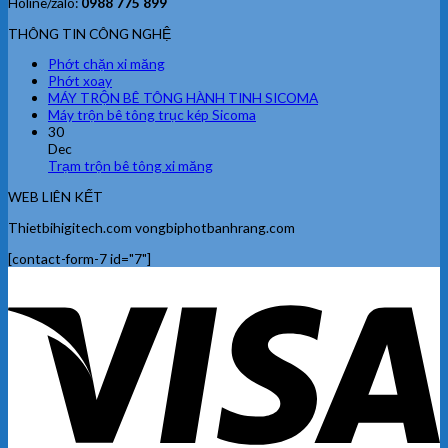
Holine/zalo:
0988 775 899
THÔNG TIN CÔNG NGHỆ
Phớt chặn xi măng
Phớt xoay
MÁY TRỘN BÊ TÔNG HÀNH TINH SICOMA
Máy trộn bê tông trục kép Sicoma
30
Dec
Trạm trộn bê tông xi măng
WEB LIÊN KẾT
Thietbihigitech.com vongbiphotbanhrang.com
[contact-form-7 id="7"]