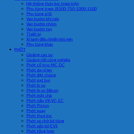
Hệ thống thủy lực trạm trộn
Phụ tùng trạm JS500-750-1000-1500
Phụ tùng si lô
Van bướm khí nén
Van bướm nhôm
Van bướm tay
Thiết bị
Xi lanh điều khiển khí nén
Phụ tùng khác
PHỚT
Gioăng cao su
Gioăng nồi công nghiệp
Phớt cổ trục MC, DC
Phớt dạ nỉ len
Phớt đặt chủng
Phớt gạt bụi
Phớt lò xo
Phớt lò xo Silicon
Phớt mặt chà
Phớt nắp VK,VC, EC
Phớt Piston
Phớt xoay
Phớt thuỷ lực
Phớt xe chở bê tông
Phớt xếp bộ EVS
Phớt tổng hợp