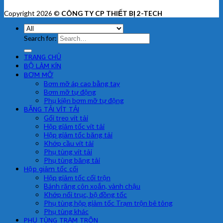
Copyright 2026 ©
CÔNG TY CP THIẾT BỊ 2-TECH
Search for:
TRANG CHỦ
BỘ LÀM KÍN
BƠM MỠ
Bơm mỡ áp cao bằng tay
Bơm mỡ tự động
Phụ kiện bơm mỡ tự động
BĂNG TẢI VÍT TẢI
Gối treo vít tải
Hộp giảm tốc vít tải
Hộp giảm tốc băng tải
Khớp cầu vít tải
Phụ tùng vít tải
Phụ tùng băng tải
Hộp giảm tốc cối
Hộp giảm tốc cối trộn
Bánh răng côn xoắn, vành chậu
Khớp nối trục, bộ đồng tốc
Phụ tùng hộp giảm tốc Trạm trộn bê tông
Phụ tùng khác
PHỤ TÙNG TRẠM TRÔN