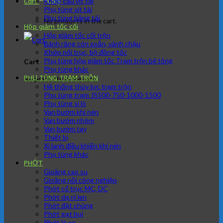
Khớp cầu vít tải
Cart
Phụ tùng vít tải
Phụ tùng băng tải
No products in the cart.
Hộp giảm tốc cối
Hộp giảm tốc cối trộn
Bánh răng côn xoắn, vành chậu
Khớp nối trục, bộ đồng tốc
Phụ tùng hộp giảm tốc Trạm trộn bê tông
Cart
Phụ tùng khác
PHỤ TÙNG TRẠM TRÔN
No products in the cart.
Hệ thống thủy lực trạm trộn
Phụ tùng trạm JS500-750-1000-1500
Phụ tùng si lô
Van bướm khí nén
Van bướm nhôm
Van bướm tay
Thiết bị
Xi lanh điều khiển khí nén
Phụ tùng khác
PHỚT
Gioăng cao su
Gioăng nồi công nghiệp
Phớt cổ trục MC, DC
Phớt dạ nỉ len
Phớt đặt chủng
Phớt gạt bụi
Phớt lò xo