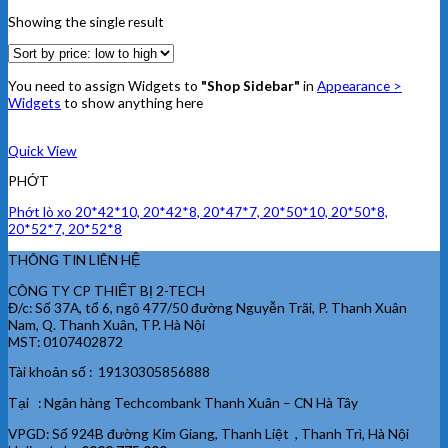
Showing the single result
You need to assign Widgets to
"Shop Sidebar"
in
Appearance >
Widgets
to show anything here
Quick View
PHỚT
Phớt lò xo 20*42*10, 20*42*8, 20*47*7, 20*50*10, 20*50*8,
20*52*7, 20*52*8
THÔNG TIN LIÊN HỆ
CÔNG TY CP THIẾT BỊ 2-TECH
Đ/c: Số 37A, tổ 6, ngõ 477/50 đường Nguyễn Trãi, P. Thanh Xuân
Nam, Q. Thanh Xuân, TP. Hà Nội
MST: 0107402872
Tài khoản số : 19130305856888
Tại : Ngân hàng Techcombank Thanh Xuân – CN Hà Tây
VPGD: Số 924B đường Kim Giang, Thanh Liệt , Thanh Trì, Hà Nội