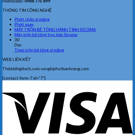
Holine/zalo:
0988 775 899
THÔNG TIN CÔNG NGHỆ
Phớt chặn xi măng
Phớt xoay
MÁY TRỘN BÊ TÔNG HÀNH TINH SICOMA
Máy trộn bê tông trục kép Sicoma
30
Dec
Trạm trộn bê tông xi măng
WEB LIÊN KẾT
Thietbihigitech.com vongbiphotbanhrang.com
[contact-form-7 id="7"]