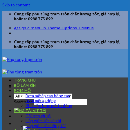
Skip to content
Cung cấp phụ tùng trạm trộn chất lượng tốt, giá hợp lý,
holine: 0988 775 899
Assign a menu in Theme Options > Menus
Cung cấp phụ tùng trạm trộn chất lượng tốt, giá hợp lý,
holine: 0988 775 899
TRANG CHỦ
BỘ LÀM KÍN
BƠM MỠ
Bơm mỡ áp cao bằng tay
Bơm mỡ tự động
Search for:
Phụ kiện bơm mỡ tự động
BĂNG TẢI VÍT TẢI
Gối treo vít tải
Hộp giảm tốc vít tải
Hộp giảm tốc băng tải