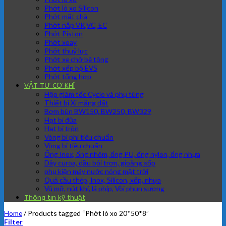
Phớt lò xo Silicon
Phớt mặt chà
Phớt nắp VK,VC, EC
Phớt Piston
Phớt xoay
Phớt thuỷ lực
Phớt xe chở bê tông
Phớt xếp bộ EVS
Phớt tổng hợp
VẬT TƯ CƠ KHÍ
Hộp giảm tốc Cyclo và phụ tùng
Thiết bị Xi măng đất
Bơm bùn BW150, BW250, BW329
Hạt bi đũa
Hạt bi tròn
Vòng bi phi tiêu chuẩn
Vòng bi tiêu chuẩn
Ống Inox, ống nhôm, ống PU, ống nylon, ống nhựa
Dây curoa, dầu bôi trơn, gioăng xốp
phụ kiện máy nước nóng mặt trời
Quả cầu thép, Inox, Silicon, xốp, nhựa
Vú mỡ, nút khí, lá phíp, Vòi phun sương
Thông tin kỹ thuật
Home
/
Products tagged “Phớt lò xo 20*50*8”
Filter