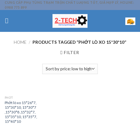
Skip
CUNG CẤP PHỤ TÙNG TRẠM TRỘN CHẤT LƯỢNG TỐT, GIÁ HỢP LÝ, HOLINE:
0988 775 899
to
content
HOME
/
PRODUCTS TAGGED “PHỚT LÒ XO 15*30*10”
FILTER
PHỚT
Phớt lò xo 15*26*7,
15*30*10, 15*30*7
,15*30*8 ,15*32*7,
15*35*10, 15*35*7,
15*40*10