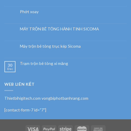
Phớt xoay
MÁY TRỘN BÊ TÔNG HÀNH TINH SICOMA
Máy trộn bê tông trục kép Sicoma
Trạm trộn bê tông xi măng
30
Dec
WEB LIÊN KẾT
Thietbihigitech.com vongbiphotbanhrang.com
[contact-form-7 id="7"]