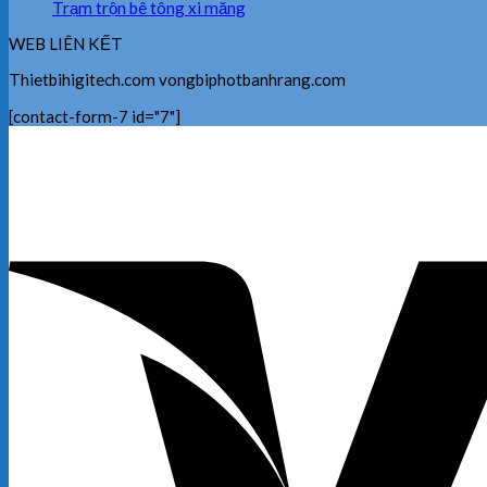
Trạm trộn bê tông xi măng
WEB LIÊN KẾT
Thietbihigitech.com vongbiphotbanhrang.com
[contact-form-7 id="7"]