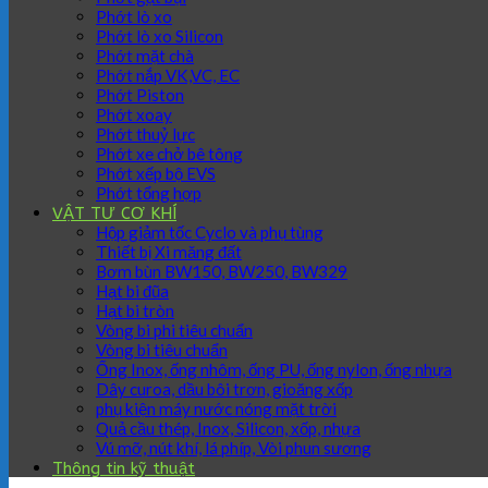
Phớt lò xo
Phớt lò xo Silicon
Phớt mặt chà
Phớt nắp VK,VC, EC
Phớt Piston
Phớt xoay
Phớt thuỷ lực
Phớt xe chở bê tông
Phớt xếp bộ EVS
Phớt tổng hợp
VẬT TƯ CƠ KHÍ
Hộp giảm tốc Cyclo và phụ tùng
Thiết bị Xi măng đất
Bơm bùn BW150, BW250, BW329
Hạt bi đũa
Hạt bi tròn
Vòng bi phi tiêu chuẩn
Vòng bi tiêu chuẩn
Ống Inox, ống nhôm, ống PU, ống nylon, ống nhựa
Dây curoa, dầu bôi trơn, gioăng xốp
phụ kiện máy nước nóng mặt trời
Quả cầu thép, Inox, Silicon, xốp, nhựa
Vú mỡ, nút khí, lá phíp, Vòi phun sương
Thông tin kỹ thuật