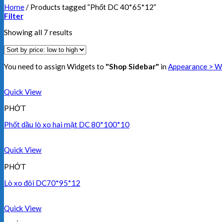
Home
/
Products tagged “Phốt DC 40*65*12”
Filter
Showing all 7 results
You need to assign Widgets to
"Shop Sidebar"
in
Appearance > W
Quick View
PHỚT
Phốt dầu lò xo hai mặt DC 80*100*10
Quick View
PHỚT
Lò xo đôi DC70*95*12
Quick View