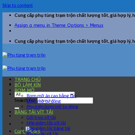
Skip to content
Cung cấp phụ tùng trạm trộn chất lượng tốt, giá hợp lý, 
Assign a menu in Theme Options > Menus
Cung cấp phụ tùng trạm trộn chất lượng tốt, giá hợp lý, 
TRANG CHỦ
BỘ LÀM KÍN
BƠM MỠ
Bơm mỡ áp cao bằng tay
Search for:
Bơm mỡ tự động
Phụ kiện bơm mỡ tự động
BĂNG TẢI VÍT TẢI
Gối treo vít tải
Hộp giảm tốc vít tải
Hộp giảm tốc băng tải
Cart
Khớp cầu vít tải