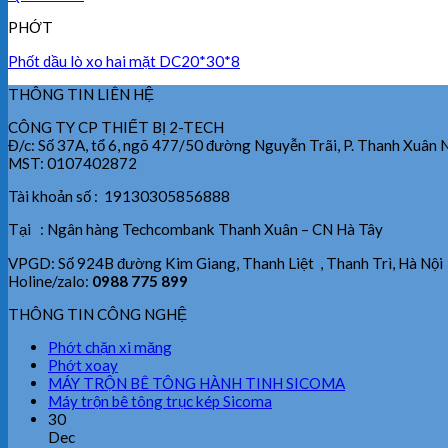
PHỚT
Phốt dầu lò xo hai mặt DC20*30*8
THÔNG TIN LIÊN HỆ
CÔNG TY CP THIẾT BỊ 2-TECH
Đ/c: Số 37A, tổ 6, ngõ 477/50 đường Nguyễn Trãi, P. Thanh Xuân 
MST: 0107402872
Tài khoản số : 19130305856888
Tại : Ngân hàng Techcombank Thanh Xuân – CN Hà Tây
VPGD: Số 924B đường Kim Giang, Thanh Liệt , Thanh Trì, Hà Nội
Holine/zalo:
0988 775 899
THÔNG TIN CÔNG NGHỆ
Phớt chặn xi măng
Phớt xoay
MÁY TRỘN BÊ TÔNG HÀNH TINH SICOMA
Máy trộn bê tông trục kép Sicoma
30
Dec