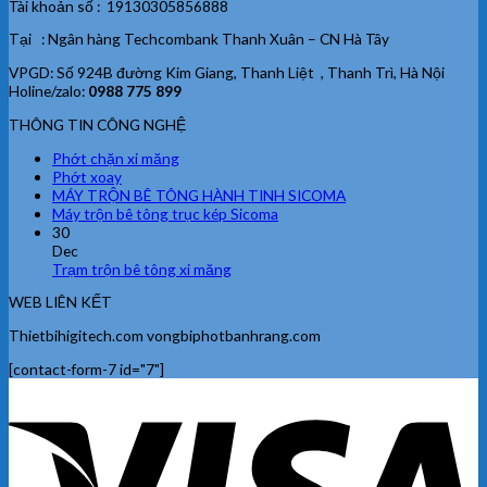
Tài khoản số : 19130305856888
Tại : Ngân hàng Techcombank Thanh Xuân – CN Hà Tây
VPGD: Số 924B đường Kim Giang, Thanh Liệt , Thanh Trì, Hà Nội
Holine/zalo:
0988 775 899
THÔNG TIN CÔNG NGHỆ
Phớt chặn xi măng
Phớt xoay
MÁY TRỘN BÊ TÔNG HÀNH TINH SICOMA
Máy trộn bê tông trục kép Sicoma
30
Dec
Trạm trộn bê tông xi măng
WEB LIÊN KẾT
Thietbihigitech.com vongbiphotbanhrang.com
[contact-form-7 id="7"]