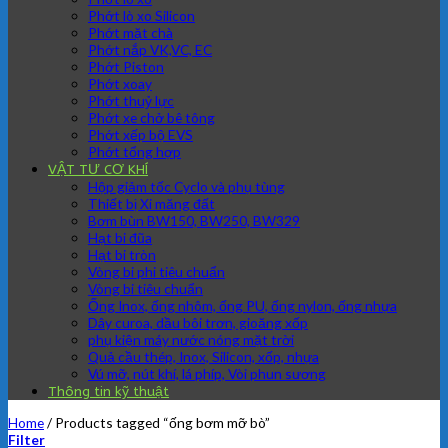
Phớt lò xo Silicon
Phớt mặt chà
Phớt nắp VK,VC, EC
Phớt Piston
Phớt xoay
Phớt thuỷ lực
Phớt xe chở bê tông
Phớt xếp bộ EVS
Phớt tổng hợp
VẬT TƯ CƠ KHÍ
Hộp giảm tốc Cyclo và phụ tùng
Thiết bị Xi măng đất
Bơm bùn BW150, BW250, BW329
Hạt bi đũa
Hạt bi tròn
Vòng bi phi tiêu chuẩn
Vòng bi tiêu chuẩn
Ống Inox, ống nhôm, ống PU, ống nylon, ống nhựa
Dây curoa, dầu bôi trơn, gioăng xốp
phụ kiện máy nước nóng mặt trời
Quả cầu thép, Inox, Silicon, xốp, nhựa
Vú mỡ, nút khí, lá phíp, Vòi phun sương
Thông tin kỹ thuật
Home
/
Products tagged “ống bơm mỡ bò”
Filter