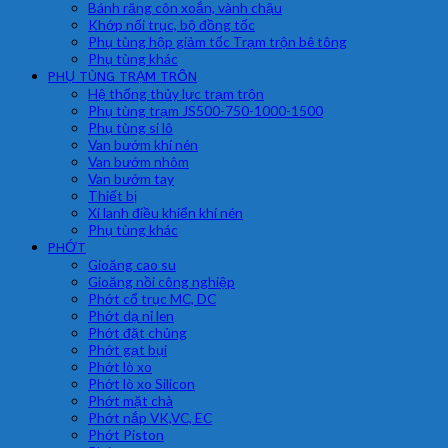
Bánh răng côn xoắn, vành chậu
Khớp nối trục, bộ đồng tốc
Phụ tùng hộp giảm tốc Trạm trộn bê tông
Phụ tùng khác
PHỤ TÙNG TRẠM TRÔN
Hệ thống thủy lực trạm trộn
Phụ tùng trạm JS500-750-1000-1500
Phụ tùng si lô
Van bướm khí nén
Van bướm nhôm
Van bướm tay
Thiết bị
Xi lanh điều khiển khí nén
Phụ tùng khác
PHỚT
Gioăng cao su
Gioăng nồi công nghiệp
Phớt cổ trục MC, DC
Phớt dạ nỉ len
Phớt đặt chủng
Phớt gạt bụi
Phớt lò xo
Phớt lò xo Silicon
Phớt mặt chà
Phớt nắp VK,VC, EC
Phớt Piston