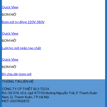
Quick View
BƠM MỠ
Bơm mỡ tự động 220V-380V
Quick View
BƠM MỠ
Lưới lọc mỡ ngăn tạp chất
Quick View
BƠM MỠ
Bộ chia dây bơm mỡ
THÔNG TIN LIÊN HỆ
CÔNG TY CP THIẾT BỊ 2-TECH
Đ/c: Số 37A, tổ 6, ngõ 477/50 đường Nguyễn Trãi, P. Thanh Xuân
Nam, Q. Thanh Xuân, TP. Hà Nội
MST: 0107402872