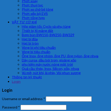
Phớt xoay
Phớt thuỷ lực
Phớt xe chở bê tông
Phớt xếp bộ EVS
Phớt tổng hợp
VẬT TƯ CƠ KHÍ
Hộp giảm tốc Cyclo và phụ tùng
Thiết bị Xi măng đất
Bơm bùn BW150, BW250, BW329
Hạt bi đũa
Hạt bi tròn
Vòng bi phi tiêu chuẩn
Vòng bi tiêu chuẩn
Ống Inox, ống nhôm, ống PU, ống nylon, ống nhựa
Dây curoa, dầu bôi trơn, gioăng xốp
phụ kiện máy nước nóng mặt trời
Quả cầu thép, Inox, Silicon, xốp, nhựa
Vú mỡ, nút khí, lá phíp, Vòi phun sương
Thông tin kỹ thuật
Login
Login
Username or email address
*
Password
*