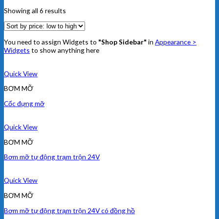
Showing all 6 results
You need to assign Widgets to
"Shop Sidebar"
in
Appearance >
Widgets
to show anything here
Quick View
BƠM MỠ
Cốc đựng mỡ
Quick View
BƠM MỠ
Bơm mỡ tự động trạm trộn 24V
Quick View
BƠM MỠ
Bơm mỡ tự động trạm trộn 24V có đồng hồ