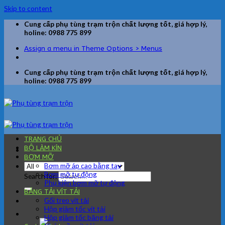
Skip to content
Cung cấp phụ tùng trạm trộn chất lượng tốt, giá hợp lý,
holine: 0988 775 899
Assign a menu in Theme Options > Menus
Cung cấp phụ tùng trạm trộn chất lượng tốt, giá hợp lý,
holine: 0988 775 899
TRANG CHỦ
BỘ LÀM KÍN
BƠM MỠ
Bơm mỡ áp cao bằng tay
Bơm mỡ tự động
Search for:
Phụ kiện bơm mỡ tự động
BĂNG TẢI VÍT TẢI
Gối treo vít tải
Hộp giảm tốc vít tải
Hộp giảm tốc băng tải