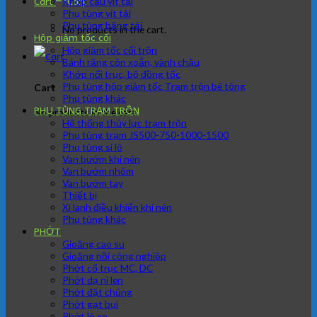
Khớp cầu vít tải
Cart
Phụ tùng vít tải
Phụ tùng băng tải
No products in the cart.
Hộp giảm tốc cối
Hộp giảm tốc cối trộn
Bánh răng côn xoắn, vành chậu
Khớp nối trục, bộ đồng tốc
Phụ tùng hộp giảm tốc Trạm trộn bê tông
Cart
Phụ tùng khác
PHỤ TÙNG TRẠM TRÔN
No products in the cart.
Hệ thống thủy lực trạm trộn
Phụ tùng trạm JS500-750-1000-1500
Phụ tùng si lô
Van bướm khí nén
Van bướm nhôm
Van bướm tay
Thiết bị
Xi lanh điều khiển khí nén
Phụ tùng khác
PHỚT
Gioăng cao su
Gioăng nồi công nghiệp
Phớt cổ trục MC, DC
Phớt dạ nỉ len
Phớt đặt chủng
Phớt gạt bụi
Phớt lò xo