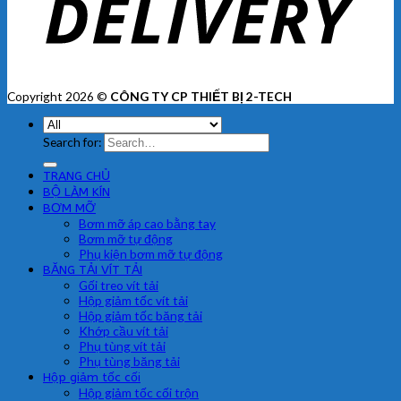
Copyright 2026 ©
CÔNG TY CP THIẾT BỊ 2-TECH
Search for:
TRANG CHỦ
BỘ LÀM KÍN
BƠM MỠ
Bơm mỡ áp cao bằng tay
Bơm mỡ tự động
Phụ kiện bơm mỡ tự động
BĂNG TẢI VÍT TẢI
Gối treo vít tải
Hộp giảm tốc vít tải
Hộp giảm tốc băng tải
Khớp cầu vít tải
Phụ tùng vít tải
Phụ tùng băng tải
Hộp giảm tốc cối
Hộp giảm tốc cối trộn