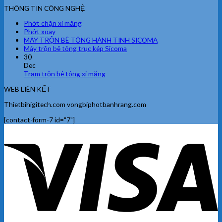
THÔNG TIN CÔNG NGHỆ
Phớt chặn xi măng
Phớt xoay
MÁY TRỘN BÊ TÔNG HÀNH TINH SICOMA
Máy trộn bê tông trục kép Sicoma
30
Dec
Trạm trộn bê tông xi măng
WEB LIÊN KẾT
Thietbihigitech.com vongbiphotbanhrang.com
[contact-form-7 id="7"]