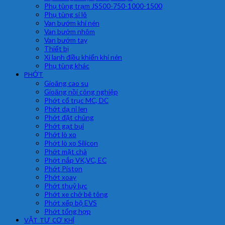
Phụ tùng trạm JS500-750-1000-1500
Phụ tùng si lô
Van bướm khí nén
Van bướm nhôm
Van bướm tay
Thiết bị
Xi lanh điều khiển khí nén
Phụ tùng khác
PHỚT
Gioăng cao su
Gioăng nồi công nghiệp
Phớt cổ trục MC, DC
Phớt dạ nỉ len
Phớt đặt chủng
Phớt gạt bụi
Phớt lò xo
Phớt lò xo Silicon
Phớt mặt chà
Phớt nắp VK,VC, EC
Phớt Piston
Phớt xoay
Phớt thuỷ lực
Phớt xe chở bê tông
Phớt xếp bộ EVS
Phớt tổng hợp
VẬT TƯ CƠ KHÍ