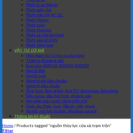
Phớt lò xo Silicon
Phớt mặt chà
Phớt nắp VK,VC, EC
Phớt Piston
Phớt xoay
Phớt thuỷ lực
Phớt xe chở bê tông
Phớt xếp bộ EVS
Phớt tổng hợp
VẬT TƯ CƠ KHÍ
Hộp giảm tốc Cyclo và phụ tùng
Thiết bị Xi măng đất
Bơm bùn BW150, BW250, BW329
Hạt bi đũa
Hạt bi tròn
Vòng bi phi tiêu chuẩn
Vòng bi tiêu chuẩn
Ống Inox, ống nhôm, ống PU, ống nylon, ống nhựa
Dây curoa, dầu bôi trơn, gioăng xốp
phụ kiện máy nước nóng mặt trời
Quả cầu thép, Inox, Silicon, xốp, nhựa
Vú mỡ, nút khí, lá phíp, Vòi phun sương
Thông tin kỹ thuật
Home
/
Products tagged “nguồn thủy lực cửa xả trạm trộn”
Filter