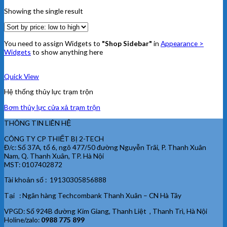
Showing the single result
You need to assign Widgets to
"Shop Sidebar"
in
Appearance >
Widgets
to show anything here
Quick View
Hệ thống thủy lực trạm trộn
Bơm thủy lực cửa xả trạm trộn
THÔNG TIN LIÊN HỆ
CÔNG TY CP THIẾT BỊ 2-TECH
Đ/c: Số 37A, tổ 6, ngõ 477/50 đường Nguyễn Trãi, P. Thanh Xuân
Nam, Q. Thanh Xuân, TP. Hà Nội
MST: 0107402872
Tài khoản số : 19130305856888
Tại : Ngân hàng Techcombank Thanh Xuân – CN Hà Tây
VPGD: Số 924B đường Kim Giang, Thanh Liệt , Thanh Trì, Hà Nội
Holine/zalo:
0988 775 899