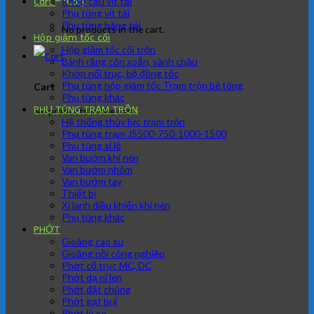
Khớp cầu vít tải
Cart
Phụ tùng vít tải
Phụ tùng băng tải
No products in the cart.
Hộp giảm tốc cối
Hộp giảm tốc cối trộn
Bánh răng côn xoắn, vành chậu
Khớp nối trục, bộ đồng tốc
Phụ tùng hộp giảm tốc Trạm trộn bê tông
Cart
Phụ tùng khác
PHỤ TÙNG TRẠM TRÔN
No products in the cart.
Hệ thống thủy lực trạm trộn
Phụ tùng trạm JS500-750-1000-1500
Phụ tùng si lô
Van bướm khí nén
Van bướm nhôm
Van bướm tay
Thiết bị
Xi lanh điều khiển khí nén
Phụ tùng khác
PHỚT
Gioăng cao su
Gioăng nồi công nghiệp
Phớt cổ trục MC, DC
Phớt dạ nỉ len
Phớt đặt chủng
Phớt gạt bụi
Phớt lò xo