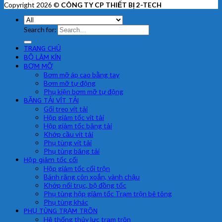
Copyright 2026 ©
CÔNG TY CP THIẾT BỊ 2-TECH
Search for:
TRANG CHỦ
BỘ LÀM KÍN
BƠM MỠ
Bơm mỡ áp cao bằng tay
Bơm mỡ tự động
Phụ kiện bơm mỡ tự động
BĂNG TẢI VÍT TẢI
Gối treo vít tải
Hộp giảm tốc vít tải
Hộp giảm tốc băng tải
Khớp cầu vít tải
Phụ tùng vít tải
Phụ tùng băng tải
Hộp giảm tốc cối
Hộp giảm tốc cối trộn
Bánh răng côn xoắn, vành chậu
Khớp nối trục, bộ đồng tốc
Phụ tùng hộp giảm tốc Trạm trộn bê tông
Phụ tùng khác
PHỤ TÙNG TRẠM TRÔN
Hệ thống thủy lực trạm trộn