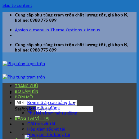
Skip to content
Cung cấp phụ tùng trạm trộn chất lượng tốt, giá hợp lý,
holine: 0988 775 899
Assign a menu in Theme Options > Menus
Cung cấp phụ tùng trạm trộn chất lượng tốt, giá hợp lý,
holine: 0988 775 899
TRANG CHỦ
BỘ LÀM KÍN
BƠM MỠ
Bơm mỡ áp cao bằng tay
Bơm mỡ tự động
Search for:
Phụ kiện bơm mỡ tự động
BĂNG TẢI VÍT TẢI
Gối treo vít tải
Hộp giảm tốc vít tải
Hộp giảm tốc băng tải