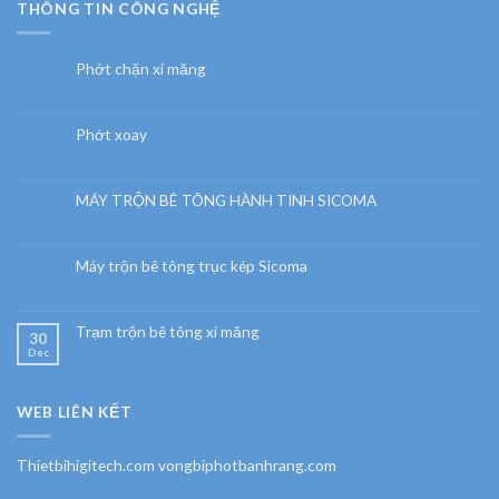
THÔNG TIN CÔNG NGHỆ
Phớt chặn xi măng
Phớt xoay
MÁY TRỘN BÊ TÔNG HÀNH TINH SICOMA
Máy trộn bê tông trục kép Sicoma
Trạm trộn bê tông xi măng
30
Dec
WEB LIÊN KẾT
Thietbihigitech.com vongbiphotbanhrang.com