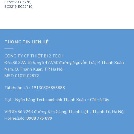
EC52*7, EC52*8,
EC52*9, EC52*10
THÔNG TIN LIÊN HỆ
CÔNG TY CP THIẾT BỊ 2-TECH
Đ/c: Số 37A, tổ 6, ngõ 477/50 đường Nguyễn Trãi, P. Thanh Xuân
Nam, Q. Thanh Xuân, TP. Hà Nội
MST: 0107402872
Tài khoản số : 19130305856888
Tại : Ngân hàng Techcombank Thanh Xuân – CN Hà Tây
VPGD: Số 924B đường Kim Giang, Thanh Liệt , Thanh Trì, Hà Nội
Holine/zalo:
0988 775 899