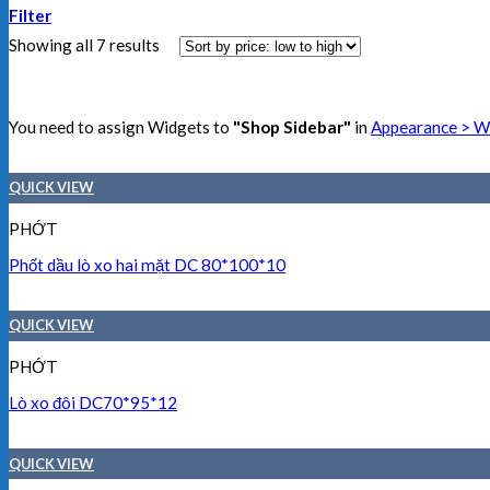
Filter
Showing all 7 results
You need to assign Widgets to
"Shop Sidebar"
in
Appearance > W
QUICK VIEW
PHỚT
Phốt dầu lò xo hai mặt DC 80*100*10
QUICK VIEW
PHỚT
Lò xo đôi DC70*95*12
QUICK VIEW