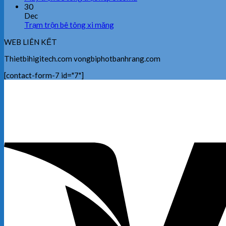
30
Dec
Trạm trộn bê tông xi măng
WEB LIÊN KẾT
Thietbihigitech.com vongbiphotbanhrang.com
[contact-form-7 id="7"]