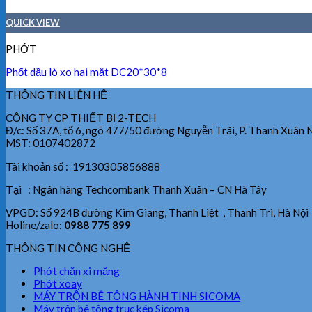
QUICK VIEW
PHỚT
Phốt dầu lò xo hai mặt DC20*30*8
THÔNG TIN LIÊN HỆ
CÔNG TY CP THIẾT BỊ 2-TECH
Đ/c: Số 37A, tổ 6, ngõ 477/50 đường Nguyễn Trãi, P. Thanh Xuân 
MST: 0107402872
Tài khoản số : 19130305856888
Tại : Ngân hàng Techcombank Thanh Xuân – CN Hà Tây
VPGD: Số 924B đường Kim Giang, Thanh Liệt , Thanh Trì, Hà Nội
Holine/zalo:
0988 775 899
THÔNG TIN CÔNG NGHỆ
Phớt chặn xi măng
Phớt xoay
MÁY TRỘN BÊ TÔNG HÀNH TINH SICOMA
Máy trộn bê tông trục kép Sicoma