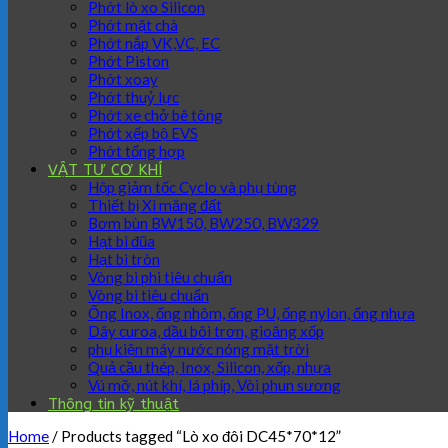
Phớt lò xo Silicon
Phớt mặt chà
Phớt nắp VK,VC, EC
Phớt Piston
Phớt xoay
Phớt thuỷ lực
Phớt xe chở bê tông
Phớt xếp bộ EVS
Phớt tổng hợp
VẬT TƯ CƠ KHÍ
Hộp giảm tốc Cyclo và phụ tùng
Thiết bị Xi măng đất
Bơm bùn BW150, BW250, BW329
Hạt bi đũa
Hạt bi tròn
Vòng bi phi tiêu chuẩn
Vòng bi tiêu chuẩn
Ống Inox, ống nhôm, ống PU, ống nylon, ống nhựa
Dây curoa, dầu bôi trơn, gioăng xốp
phụ kiện máy nước nóng mặt trời
Quả cầu thép, Inox, Silicon, xốp, nhựa
Vú mỡ, nút khí, lá phíp, Vòi phun sương
Thông tin kỹ thuật
Home
/
Products tagged “Lò xo đôi DC45*70*12”