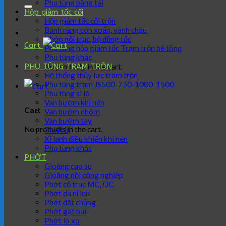
for:
Phụ tùng băng tải
Hộp giảm tốc cối
Hộp giảm tốc cối trộn
Bánh răng côn xoắn, vành chậu
Khớp nối trục, bộ đồng tốc
Cart
Phụ tùng hộp giảm tốc Trạm trộn bê tông
Phụ tùng khác
No products in the cart.
PHỤ TÙNG TRẠM TRÔN
Hệ thống thủy lực trạm trộn
Phụ tùng trạm JS500-750-1000-1500
Phụ tùng si lô
Van bướm khí nén
Cart
Van bướm nhôm
Van bướm tay
No products in the cart.
Thiết bị
Xi lanh điều khiển khí nén
Phụ tùng khác
PHỚT
Gioăng cao su
Gioăng nồi công nghiệp
Phớt cổ trục MC, DC
Phớt dạ nỉ len
Phớt đặt chủng
Phớt gạt bụi
Phớt lò xo