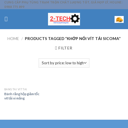
Skip
CUNG CẤP PHỤ TÙNG TRẠM TRỘN CHẤT LƯỢNG TỐT, GIÁ HỢP LÝ, HOLINE:
0988 775 899
to
content
HOME
/
PRODUCTS TAGGED “KHỚP NỐI VÍT TẢI SICOMA”
FILTER
BĂNG TẢI VÍT TẢI
Bánh răng hộp giảm tốc
vít tải xi măng