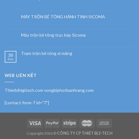
MÁY TRỘN BÊ TÔNG HÀNH TINH SICOMA
Máy trộn bê tông trục kép Sicoma
Trạm trộn bê tông xi măng
30
Dec
WEB LIÊN KẾT
Thietbihigitech.com vongbiphotbanhrang.com
[contact-form-7 id="7"]
Copyright 2026 ©
CÔNG TY CP THIẾT BỊ 2-TECH