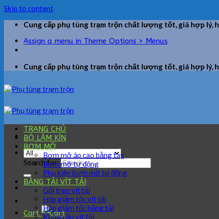
Skip to content
Cung cấp phụ tùng trạm trộn chất lượng tốt, giá hợp lý, 
Assign a menu in Theme Options > Menus
Cung cấp phụ tùng trạm trộn chất lượng tốt, giá hợp lý, 
TRANG CHỦ
BỘ LÀM KÍN
BƠM MỠ
Bơm mỡ áp cao bằng tay
Search for:
Bơm mỡ tự động
Phụ kiện bơm mỡ tự động
BĂNG TẢI VÍT TẢI
Gối treo vít tải
Hộp giảm tốc vít tải
Hộp giảm tốc băng tải
Cart
Khớp cầu vít tải