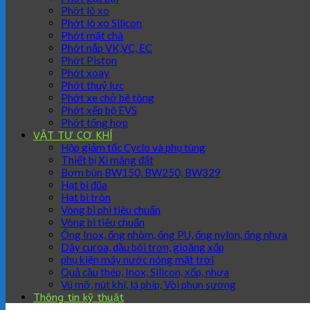
Phớt lò xo
Phớt lò xo Silicon
Phớt mặt chà
Phớt nắp VK,VC, EC
Phớt Piston
Phớt xoay
Phớt thuỷ lực
Phớt xe chở bê tông
Phớt xếp bộ EVS
Phớt tổng hợp
VẬT TƯ CƠ KHÍ
Hộp giảm tốc Cyclo và phụ tùng
Thiết bị Xi măng đất
Bơm bùn BW150, BW250, BW329
Hạt bi đũa
Hạt bi tròn
Vòng bi phi tiêu chuẩn
Vòng bi tiêu chuẩn
Ống Inox, ống nhôm, ống PU, ống nylon, ống nhựa
Dây curoa, dầu bôi trơn, gioăng xốp
phụ kiện máy nước nóng mặt trời
Quả cầu thép, Inox, Silicon, xốp, nhựa
Vú mỡ, nút khí, lá phíp, Vòi phun sương
Thông tin kỹ thuật