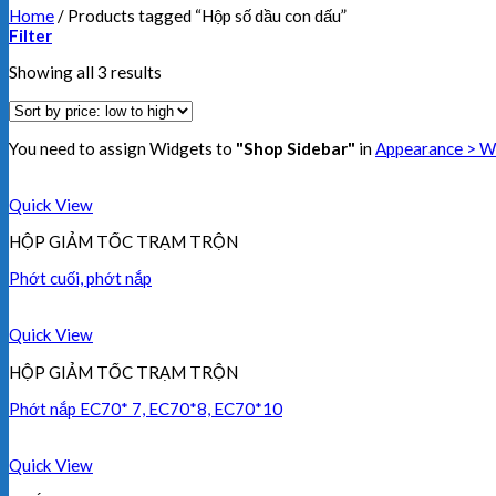
Home
/
Products tagged “Hộp số dầu con dấu”
Filter
Showing all 3 results
You need to assign Widgets to
"Shop Sidebar"
in
Appearance > W
Quick View
HỘP GIẢM TỐC TRẠM TRỘN
Phớt cuối, phớt nắp
Quick View
HỘP GIẢM TỐC TRẠM TRỘN
Phớt nắp EC70* 7, EC70*8, EC70*10
Quick View