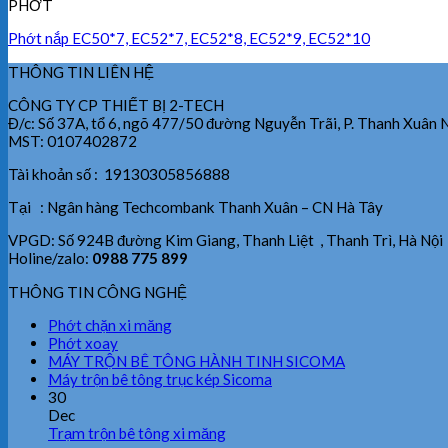
PHỚT
Phớt nắp EC50*7, EC52*7, EC52*8, EC52*9, EC52*10
THÔNG TIN LIÊN HỆ
CÔNG TY CP THIẾT BỊ 2-TECH
Đ/c: Số 37A, tổ 6, ngõ 477/50 đường Nguyễn Trãi, P. Thanh Xuân 
MST: 0107402872
Tài khoản số : 19130305856888
Tại : Ngân hàng Techcombank Thanh Xuân – CN Hà Tây
VPGD: Số 924B đường Kim Giang, Thanh Liệt , Thanh Trì, Hà Nội
Holine/zalo:
0988 775 899
THÔNG TIN CÔNG NGHỆ
Phớt chặn xi măng
Phớt xoay
MÁY TRỘN BÊ TÔNG HÀNH TINH SICOMA
Máy trộn bê tông trục kép Sicoma
30
Dec
Trạm trộn bê tông xi măng