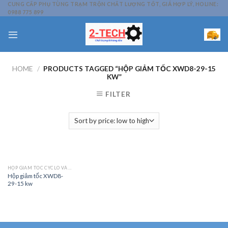
Skip
CUNG CẤP PHỤ TÙNG TRẠM TRỘN CHẤT LƯỢNG TỐT, GIÁ HỢP LÝ, HOLINE:
0988 775 899
to
content
HOME
/
PRODUCTS TAGGED “HỘP GIẢM TỐC XWD8-29-15
KW”
FILTER
HỘP GIẢM TỐC CYCLO VÀ PHỤ TÙNG
Hộp giảm tốc XWD8-
29-15 kw