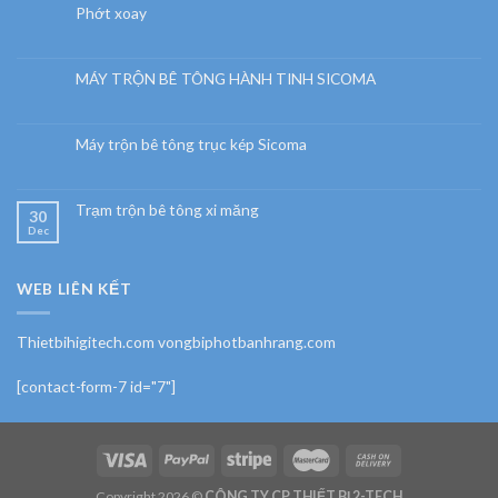
Phớt xoay
MÁY TRỘN BÊ TÔNG HÀNH TINH SICOMA
Máy trộn bê tông trục kép Sicoma
Trạm trộn bê tông xi măng
30
Dec
WEB LIÊN KẾT
Thietbihigitech.com vongbiphotbanhrang.com
[contact-form-7 id="7"]
Copyright 2026 ©
CÔNG TY CP THIẾT BỊ 2-TECH