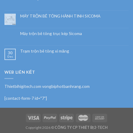
MÁY TRỘN BÊ TÔNG HÀNH TINH SICOMA
Máy trộn bê tông trục kép Sicoma
Trạm trộn bê tông xi măng
30
Dec
WEB LIÊN KẾT
Thietbihigitech.com vongbiphotbanhrang.com
[contact-form-7 id="7"]
Copyright 2026 ©
CÔNG TY CP THIẾT BỊ 2-TECH