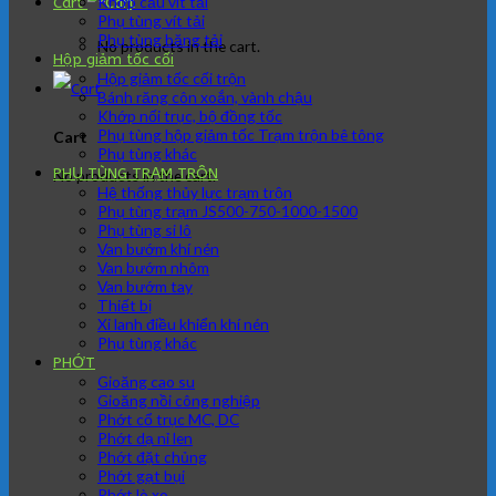
Khớp cầu vít tải
Cart
Phụ tùng vít tải
Phụ tùng băng tải
No products in the cart.
Hộp giảm tốc cối
Hộp giảm tốc cối trộn
Bánh răng côn xoắn, vành chậu
Khớp nối trục, bộ đồng tốc
Phụ tùng hộp giảm tốc Trạm trộn bê tông
Cart
Phụ tùng khác
PHỤ TÙNG TRẠM TRÔN
No products in the cart.
Hệ thống thủy lực trạm trộn
Phụ tùng trạm JS500-750-1000-1500
Phụ tùng si lô
Van bướm khí nén
Van bướm nhôm
Van bướm tay
Thiết bị
Xi lanh điều khiển khí nén
Phụ tùng khác
PHỚT
Gioăng cao su
Gioăng nồi công nghiệp
Phớt cổ trục MC, DC
Phớt dạ nỉ len
Phớt đặt chủng
Phớt gạt bụi
Phớt lò xo