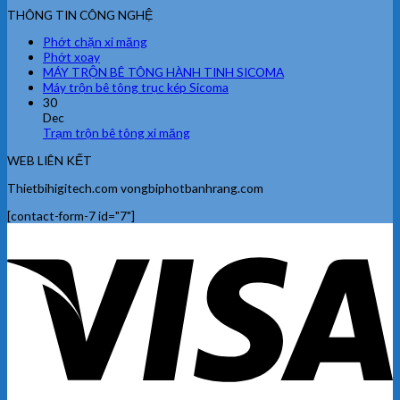
THÔNG TIN CÔNG NGHỆ
Phớt chặn xi măng
Phớt xoay
MÁY TRỘN BÊ TÔNG HÀNH TINH SICOMA
Máy trộn bê tông trục kép Sicoma
30
Dec
Trạm trộn bê tông xi măng
WEB LIÊN KẾT
Thietbihigitech.com vongbiphotbanhrang.com
[contact-form-7 id="7"]