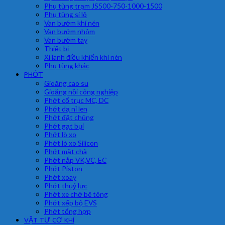
Phụ tùng trạm JS500-750-1000-1500
Phụ tùng si lô
Van bướm khí nén
Van bướm nhôm
Van bướm tay
Thiết bị
Xi lanh điều khiển khí nén
Phụ tùng khác
PHỚT
Gioăng cao su
Gioăng nồi công nghiệp
Phớt cổ trục MC, DC
Phớt dạ nỉ len
Phớt đặt chủng
Phớt gạt bụi
Phớt lò xo
Phớt lò xo Silicon
Phớt mặt chà
Phớt nắp VK,VC, EC
Phớt Piston
Phớt xoay
Phớt thuỷ lực
Phớt xe chở bê tông
Phớt xếp bộ EVS
Phớt tổng hợp
VẬT TƯ CƠ KHÍ