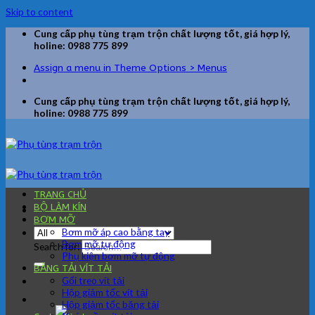
Skip to content
Cung cấp phụ tùng trạm trộn chất lượng tốt, giá hợp lý,
holine: 0988 775 899
Assign a menu in Theme Options > Menus
Cung cấp phụ tùng trạm trộn chất lượng tốt, giá hợp lý,
holine: 0988 775 899
TRANG CHỦ
BỘ LÀM KÍN
BƠM MỠ
Bơm mỡ áp cao bằng tay
Bơm mỡ tự động
Search for:
Phụ kiện bơm mỡ tự động
BĂNG TẢI VÍT TẢI
Gối treo vít tải
Hộp giảm tốc vít tải
Hộp giảm tốc băng tải