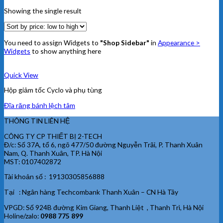
Showing the single result
You need to assign Widgets to
"Shop Sidebar"
in
Appearance >
Widgets
to show anything here
Quick View
Hộp giảm tốc Cyclo và phụ tùng
Đĩa răng bánh lệch tâm
THÔNG TIN LIÊN HỆ
CÔNG TY CP THIẾT BỊ 2-TECH
Đ/c: Số 37A, tổ 6, ngõ 477/50 đường Nguyễn Trãi, P. Thanh Xuân
Nam, Q. Thanh Xuân, TP. Hà Nội
MST: 0107402872
Tài khoản số : 19130305856888
Tại : Ngân hàng Techcombank Thanh Xuân – CN Hà Tây
VPGD: Số 924B đường Kim Giang, Thanh Liệt , Thanh Trì, Hà Nội
Holine/zalo:
0988 775 899