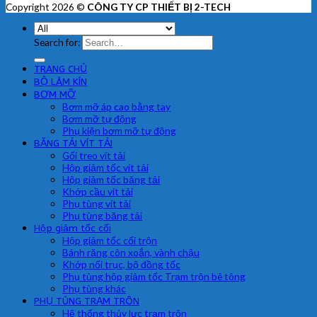
Copyright 2026 ©
CÔNG TY CP THIẾT BỊ 2-TECH
Search for:
TRANG CHỦ
BỘ LÀM KÍN
BƠM MỠ
Bơm mỡ áp cao bằng tay
Bơm mỡ tự động
Phụ kiện bơm mỡ tự động
BĂNG TẢI VÍT TẢI
Gối treo vít tải
Hộp giảm tốc vít tải
Hộp giảm tốc băng tải
Khớp cầu vít tải
Phụ tùng vít tải
Phụ tùng băng tải
Hộp giảm tốc cối
Hộp giảm tốc cối trộn
Bánh răng côn xoắn, vành chậu
Khớp nối trục, bộ đồng tốc
Phụ tùng hộp giảm tốc Trạm trộn bê tông
Phụ tùng khác
PHỤ TÙNG TRẠM TRÔN
Hệ thống thủy lực trạm trộn