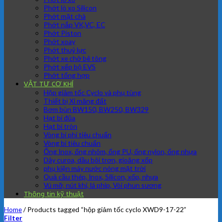
Phớt lò xo Silicon
Phớt mặt chà
Phớt nắp VK,VC, EC
Phớt Piston
Phớt xoay
Phớt thuỷ lực
Phớt xe chở bê tông
Phớt xếp bộ EVS
Phớt tổng hợp
VẬT TƯ CƠ KHÍ
Hộp giảm tốc Cyclo và phụ tùng
Thiết bị Xi măng đất
Bơm bùn BW150, BW250, BW329
Hạt bi đũa
Hạt bi tròn
Vòng bi phi tiêu chuẩn
Vòng bi tiêu chuẩn
Ống Inox, ống nhôm, ống PU, ống nylon, ống nhựa
Dây curoa, dầu bôi trơn, gioăng xốp
phụ kiện máy nước nóng mặt trời
Quả cầu thép, Inox, Silicon, xốp, nhựa
Vú mỡ, nút khí, lá phíp, Vòi phun sương
Thông tin kỹ thuật
Home
/
Products tagged “hộp giảm tốc cyclo XWD9-17-22”
Filter