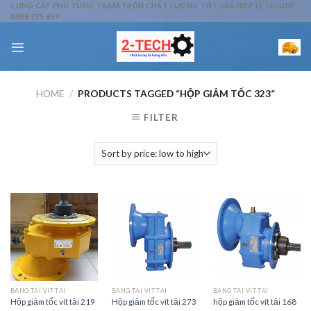
Skip
CUNG CẤP PHỤ TÙNG TRẠM TRỘN CHẤT LƯỢNG TỐT, GIÁ HỢP LÝ, HOLINE:
0988 775 899
to
content
HOME
/
PRODUCTS TAGGED “HỘP GIẢM TỐC 323”
FILTER
BĂNG TẢI VÍT TẢI
BĂNG TẢI VÍT TẢI
BĂNG TẢI VÍT TẢI
Hộp giảm tốc vít tải 219
Hộp giảm tốc vít tải 273
hộp giảm tốc vít tải 168