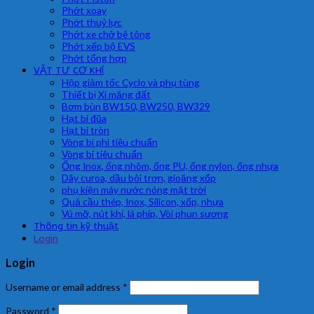
Phớt xoay
Phớt thuỷ lực
Phớt xe chở bê tông
Phớt xếp bộ EVS
Phớt tổng hợp
VẬT TƯ CƠ KHÍ
Hộp giảm tốc Cyclo và phụ tùng
Thiết bị Xi măng đất
Bơm bùn BW150, BW250, BW329
Hạt bi đũa
Hạt bi tròn
Vòng bi phi tiêu chuẩn
Vòng bi tiêu chuẩn
Ống Inox, ống nhôm, ống PU, ống nylon, ống nhựa
Dây curoa, dầu bôi trơn, gioăng xốp
phụ kiện máy nước nóng mặt trời
Quả cầu thép, Inox, Silicon, xốp, nhựa
Vú mỡ, nút khí, lá phíp, Vòi phun sương
Thông tin kỹ thuật
Login
Login
Username or email address
*
Password
*