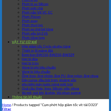
Phớt lò xo Silicon
Phớt mặt chà
Phớt nắp VK,VC, EC
Phớt Piston
Phớt xoay
Phớt thuỷ lực
Phớt xe chở bê tông
Phớt xếp bộ EVS
Phớt tổng hợp
VẬT TƯ CƠ KHÍ
Hộp giảm tốc Cyclo và phụ tùng
Thiết bị Xi măng đất
Bơm bùn BW150, BW250, BW329
Hạt bi đũa
Hạt bi tròn
Vòng bi phi tiêu chuẩn
Vòng bi tiêu chuẩn
Ống Inox, ống nhôm, ống PU, ống nylon, ống nhựa
Dây curoa, dầu bôi trơn, gioăng xốp
phụ kiện máy nước nóng mặt trời
Quả cầu thép, Inox, Silicon, xốp, nhựa
Vú mỡ, nút khí, lá phíp, Vòi phun sương
Thông tin kỹ thuật
Home
/
Products tagged “Cụm phớt hộp giảm tốc vít tải D323”
Filter