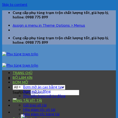
Skip to content
Cung cấp phụ tùng trạm trộn chất lượng tốt, giá hợp lý,
holine: 0988 775 899
Assign a menu in Theme Options > Menus
Cung cấp phụ tùng trạm trộn chất lượng tốt, giá hợp lý,
holine: 0988 775 899
TRANG CHỦ
BỘ LÀM KÍN
BƠM MỠ
Bơm mỡ áp cao bằng tay
Bơm mỡ tự động
Search for:
Phụ kiện bơm mỡ tự động
BĂNG TẢI VÍT TẢI
Gối treo vít tải
Hộp giảm tốc vít tải
Hộp giảm tốc băng tải