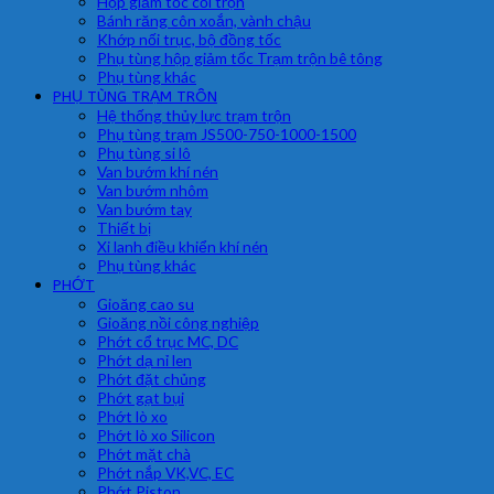
Hộp giảm tốc cối trộn
Bánh răng côn xoắn, vành chậu
Khớp nối trục, bộ đồng tốc
Phụ tùng hộp giảm tốc Trạm trộn bê tông
Phụ tùng khác
PHỤ TÙNG TRẠM TRÔN
Hệ thống thủy lực trạm trộn
Phụ tùng trạm JS500-750-1000-1500
Phụ tùng si lô
Van bướm khí nén
Van bướm nhôm
Van bướm tay
Thiết bị
Xi lanh điều khiển khí nén
Phụ tùng khác
PHỚT
Gioăng cao su
Gioăng nồi công nghiệp
Phớt cổ trục MC, DC
Phớt dạ nỉ len
Phớt đặt chủng
Phớt gạt bụi
Phớt lò xo
Phớt lò xo Silicon
Phớt mặt chà
Phớt nắp VK,VC, EC
Phớt Piston