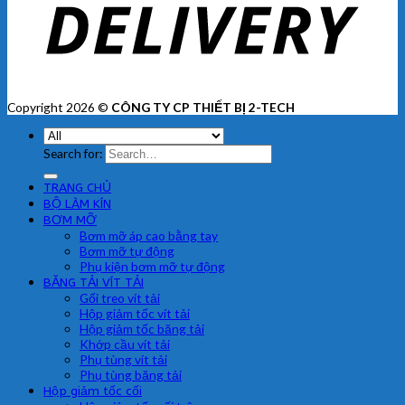
Copyright 2026 ©
CÔNG TY CP THIẾT BỊ 2-TECH
Search for:
TRANG CHỦ
BỘ LÀM KÍN
BƠM MỠ
Bơm mỡ áp cao bằng tay
Bơm mỡ tự động
Phụ kiện bơm mỡ tự động
BĂNG TẢI VÍT TẢI
Gối treo vít tải
Hộp giảm tốc vít tải
Hộp giảm tốc băng tải
Khớp cầu vít tải
Phụ tùng vít tải
Phụ tùng băng tải
Hộp giảm tốc cối