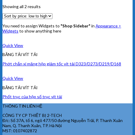
Showing all 2 results
You need to assign Widgets to
"Shop Sidebar"
in
Appearance >
Widgets
to show anything here
Quick View
BĂNG TẢI VÍT TẢI
Phớt chắn xi măng hộp giảm tốc vít tải D323/D273/D219/D168
Quick View
BĂNG TẢI VÍT TẢI
Phốt trục của hộp số trục vít tải
THÔNG TIN LIÊN HỆ
CÔNG TY CP THIẾT BỊ 2-TECH
Đ/c: Số 37A, tổ 6, ngõ 477/50 đường Nguyễn Trãi, P. Thanh Xuân
Nam, Q. Thanh Xuân, TP. Hà Nội
MST: 0107402872