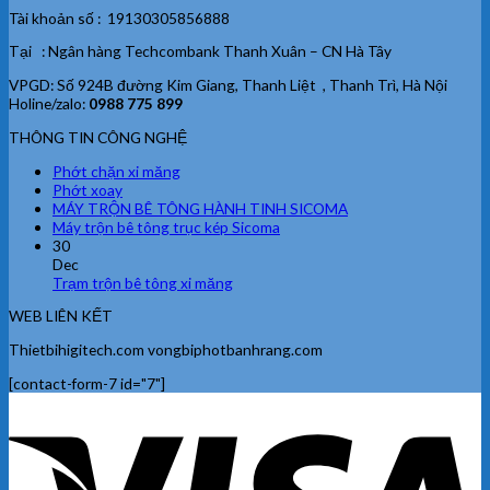
Tài khoản số : 19130305856888
Tại : Ngân hàng Techcombank Thanh Xuân – CN Hà Tây
VPGD: Số 924B đường Kim Giang, Thanh Liệt , Thanh Trì, Hà Nội
Holine/zalo:
0988 775 899
THÔNG TIN CÔNG NGHỆ
Phớt chặn xi măng
Phớt xoay
MÁY TRỘN BÊ TÔNG HÀNH TINH SICOMA
Máy trộn bê tông trục kép Sicoma
30
Dec
Trạm trộn bê tông xi măng
WEB LIÊN KẾT
Thietbihigitech.com vongbiphotbanhrang.com
[contact-form-7 id="7"]