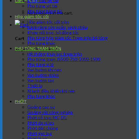
Khớp cầu vít tải
Cart
Phụ tùng vít tải
Phụ tùng băng tải
No products in the cart.
Hộp giảm tốc cối
Hộp giảm tốc cối trộn
Bánh răng côn xoắn, vành chậu
Khớp nối trục, bộ đồng tốc
Phụ tùng hộp giảm tốc Trạm trộn bê tông
Cart
Phụ tùng khác
PHỤ TÙNG TRẠM TRÔN
No products in the cart.
Hệ thống thủy lực trạm trộn
Phụ tùng trạm JS500-750-1000-1500
Phụ tùng si lô
Van bướm khí nén
Van bướm nhôm
Van bướm tay
Thiết bị
Xi lanh điều khiển khí nén
Phụ tùng khác
PHỚT
Gioăng cao su
Gioăng nồi công nghiệp
Phớt cổ trục MC, DC
Phớt dạ nỉ len
Phớt đặt chủng
Phớt gạt bụi
Phớt lò xo