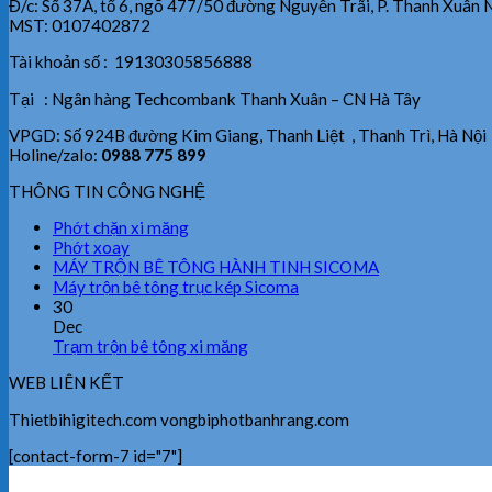
Đ/c: Số 37A, tổ 6, ngõ 477/50 đường Nguyễn Trãi, P. Thanh Xuân 
MST: 0107402872
Tài khoản số : 19130305856888
Tại : Ngân hàng Techcombank Thanh Xuân – CN Hà Tây
VPGD: Số 924B đường Kim Giang, Thanh Liệt , Thanh Trì, Hà Nội
Holine/zalo:
0988 775 899
THÔNG TIN CÔNG NGHỆ
Phớt chặn xi măng
Phớt xoay
MÁY TRỘN BÊ TÔNG HÀNH TINH SICOMA
Máy trộn bê tông trục kép Sicoma
30
Dec
Trạm trộn bê tông xi măng
WEB LIÊN KẾT
Thietbihigitech.com vongbiphotbanhrang.com
[contact-form-7 id="7"]