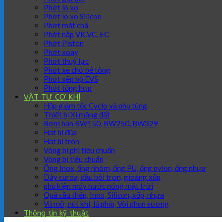
Phớt lò xo
Phớt lò xo Silicon
Phớt mặt chà
Phớt nắp VK,VC, EC
Phớt Piston
Phớt xoay
Phớt thuỷ lực
Phớt xe chở bê tông
Phớt xếp bộ EVS
Phớt tổng hợp
VẬT TƯ CƠ KHÍ
Hộp giảm tốc Cyclo và phụ tùng
Thiết bị Xi măng đất
Bơm bùn BW150, BW250, BW329
Hạt bi đũa
Hạt bi tròn
Vòng bi phi tiêu chuẩn
Vòng bi tiêu chuẩn
Ống Inox, ống nhôm, ống PU, ống nylon, ống nhựa
Dây curoa, dầu bôi trơn, gioăng xốp
phụ kiện máy nước nóng mặt trời
Quả cầu thép, Inox, Silicon, xốp, nhựa
Vú mỡ, nút khí, lá phíp, Vòi phun sương
Thông tin kỹ thuật