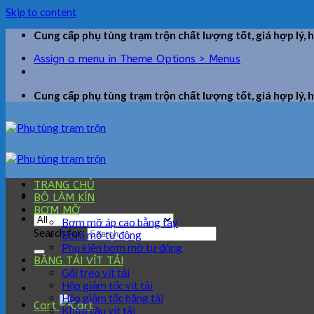
Skip to content
Cung cấp phụ tùng trạm trộn chất lượng tốt, giá hợp lý, 
Assign a menu in Theme Options > Menus
Cung cấp phụ tùng trạm trộn chất lượng tốt, giá hợp lý, 
TRANG CHỦ
BỘ LÀM KÍN
BƠM MỠ
Bơm mỡ áp cao bằng tay
Search for:
Bơm mỡ tự động
Phụ kiện bơm mỡ tự động
BĂNG TẢI VÍT TẢI
Gối treo vít tải
Hộp giảm tốc vít tải
Hộp giảm tốc băng tải
Cart
Khớp cầu vít tải