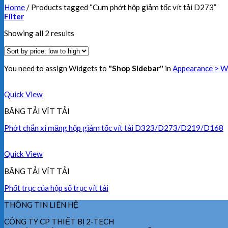
Home
/
Products tagged “Cụm phớt hộp giảm tốc vít tải D273”
Filter
Showing all 2 results
You need to assign Widgets to
"Shop Sidebar"
in
Appearance > W
Quick View
BĂNG TẢI VÍT TẢI
Phớt chắn xi măng hộp giảm tốc vít tải D323/D273/D219/D168
Quick View
BĂNG TẢI VÍT TẢI
Phốt trục của hộp số trục vít tải
THÔNG TIN LIÊN HỆ
CÔNG TY CP THIẾT BỊ 2-TECH