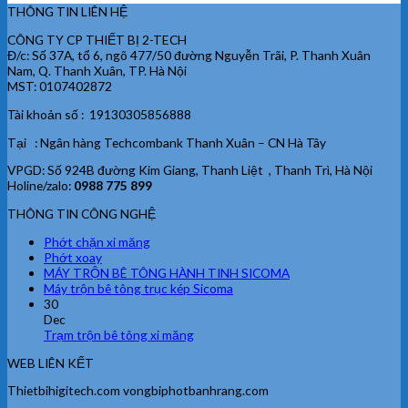
THÔNG TIN LIÊN HỆ
CÔNG TY CP THIẾT BỊ 2-TECH
Đ/c: Số 37A, tổ 6, ngõ 477/50 đường Nguyễn Trãi, P. Thanh Xuân
Nam, Q. Thanh Xuân, TP. Hà Nội
MST: 0107402872
Tài khoản số : 19130305856888
Tại : Ngân hàng Techcombank Thanh Xuân – CN Hà Tây
VPGD: Số 924B đường Kim Giang, Thanh Liệt , Thanh Trì, Hà Nội
Holine/zalo:
0988 775 899
THÔNG TIN CÔNG NGHỆ
Phớt chặn xi măng
Phớt xoay
MÁY TRỘN BÊ TÔNG HÀNH TINH SICOMA
Máy trộn bê tông trục kép Sicoma
30
Dec
Trạm trộn bê tông xi măng
WEB LIÊN KẾT
Thietbihigitech.com vongbiphotbanhrang.com