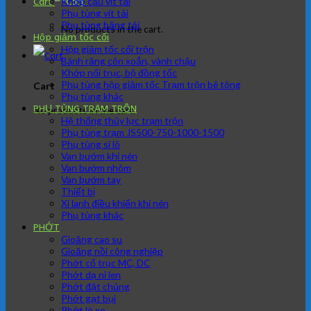
Khớp cầu vít tải
Cart
Phụ tùng vít tải
Phụ tùng băng tải
No products in the cart.
Hộp giảm tốc cối
Hộp giảm tốc cối trộn
Bánh răng côn xoắn, vành chậu
Khớp nối trục, bộ đồng tốc
Phụ tùng hộp giảm tốc Trạm trộn bê tông
Cart
Phụ tùng khác
PHỤ TÙNG TRẠM TRÔN
No products in the cart.
Hệ thống thủy lực trạm trộn
Phụ tùng trạm JS500-750-1000-1500
Phụ tùng si lô
Van bướm khí nén
Van bướm nhôm
Van bướm tay
Thiết bị
Xi lanh điều khiển khí nén
Phụ tùng khác
PHỚT
Gioăng cao su
Gioăng nồi công nghiệp
Phớt cổ trục MC, DC
Phớt dạ nỉ len
Phớt đặt chủng
Phớt gạt bụi
Phớt lò xo