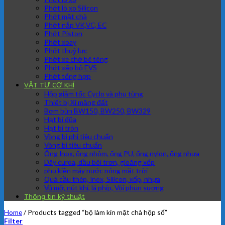
Phớt lò xo Silicon
Phớt mặt chà
Phớt nắp VK,VC, EC
Phớt Piston
Phớt xoay
Phớt thuỷ lực
Phớt xe chở bê tông
Phớt xếp bộ EVS
Phớt tổng hợp
VẬT TƯ CƠ KHÍ
Hộp giảm tốc Cyclo và phụ tùng
Thiết bị Xi măng đất
Bơm bùn BW150, BW250, BW329
Hạt bi đũa
Hạt bi tròn
Vòng bi phi tiêu chuẩn
Vòng bi tiêu chuẩn
Ống Inox, ống nhôm, ống PU, ống nylon, ống nhựa
Dây curoa, dầu bôi trơn, gioăng xốp
phụ kiện máy nước nóng mặt trời
Quả cầu thép, Inox, Silicon, xốp, nhựa
Vú mỡ, nút khí, lá phíp, Vòi phun sương
Thông tin kỹ thuật
Home
/
Products tagged “bộ làm kín mặt chà hộp số”
Filter