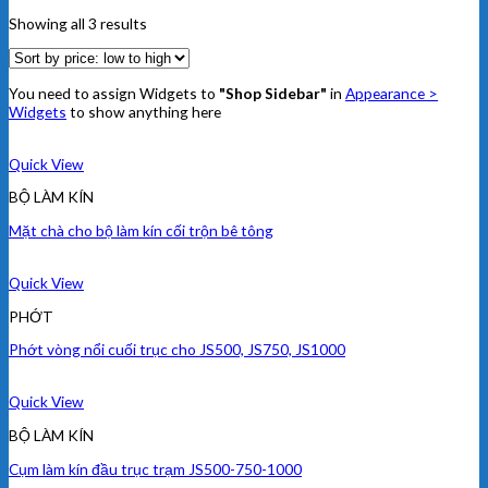
Showing all 3 results
You need to assign Widgets to
"Shop Sidebar"
in
Appearance >
Widgets
to show anything here
Quick View
BỘ LÀM KÍN
Mặt chà cho bộ làm kín cối trộn bê tông
Quick View
PHỚT
Phớt vòng nổi cuối trục cho JS500, JS750, JS1000
Quick View
BỘ LÀM KÍN
Cụm làm kín đầu trục trạm JS500-750-1000