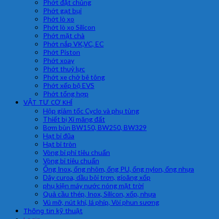
Phớt đặt chủng
Phớt gạt bụi
Phớt lò xo
Phớt lò xo Silicon
Phớt mặt chà
Phớt nắp VK,VC, EC
Phớt Piston
Phớt xoay
Phớt thuỷ lực
Phớt xe chở bê tông
Phớt xếp bộ EVS
Phớt tổng hợp
VẬT TƯ CƠ KHÍ
Hộp giảm tốc Cyclo và phụ tùng
Thiết bị Xi măng đất
Bơm bùn BW150, BW250, BW329
Hạt bi đũa
Hạt bi tròn
Vòng bi phi tiêu chuẩn
Vòng bi tiêu chuẩn
Ống Inox, ống nhôm, ống PU, ống nylon, ống nhựa
Dây curoa, dầu bôi trơn, gioăng xốp
phụ kiện máy nước nóng mặt trời
Quả cầu thép, Inox, Silicon, xốp, nhựa
Vú mỡ, nút khí, lá phíp, Vòi phun sương
Thông tin kỹ thuật