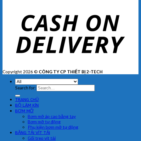
Copyright 2026 ©
CÔNG TY CP THIẾT BỊ 2-TECH
Search for:
TRANG CHỦ
BỘ LÀM KÍN
BƠM MỠ
Bơm mỡ áp cao bằng tay
Bơm mỡ tự động
Phụ kiện bơm mỡ tự động
BĂNG TẢI VÍT TẢI
Gối treo vít tải