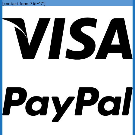
[contact-form-7 id="7"]