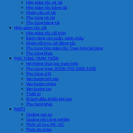
Hộp giảm tốc vít tải
Hộp giảm tốc băng tải
Khớp cầu vít tải
Phụ tùng vít tải
Phụ tùng băng tải
Hộp giảm tốc cối
Hộp giảm tốc cối trộn
Bánh răng côn xoắn, vành chậu
Khớp nối trục, bộ đồng tốc
Phụ tùng hộp giảm tốc Trạm trộn bê tông
Phụ tùng khác
PHỤ TÙNG TRẠM TRÔN
Hệ thống thủy lực trạm trộn
Phụ tùng trạm JS500-750-1000-1500
Phụ tùng si lô
Van bướm khí nén
Van bướm nhôm
Van bướm tay
Thiết bị
Xi lanh điều khiển khí nén
Phụ tùng khác
PHỚT
Gioăng cao su
Gioăng nồi công nghiệp
Phớt cổ trục MC, DC
Phớt dạ nỉ len