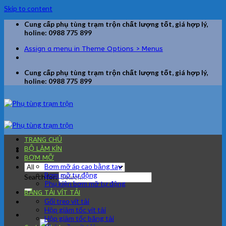
Skip to content
Cung cấp phụ tùng trạm trộn chất lượng tốt, giá hợp lý,
holine: 0988 775 899
Assign a menu in Theme Options > Menus
Cung cấp phụ tùng trạm trộn chất lượng tốt, giá hợp lý,
holine: 0988 775 899
TRANG CHỦ
BỘ LÀM KÍN
BƠM MỠ
Bơm mỡ áp cao bằng tay
Bơm mỡ tự động
Search for:
Phụ kiện bơm mỡ tự động
BĂNG TẢI VÍT TẢI
Gối treo vít tải
Hộp giảm tốc vít tải
Hộp giảm tốc băng tải