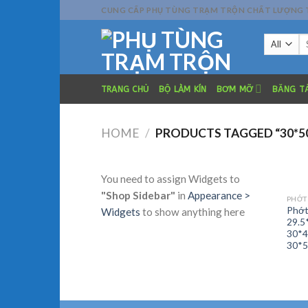
Skip
CUNG CẤP PHỤ TÙNG TRẠM TRỘN CHẤT LƯỢNG TỐT
to
Se
content
fo
TRANG CHỦ
BỘ LÀM KÍN
BƠM MỠ
BĂNG TẢ
HOME
/
PRODUCTS TAGGED “30*5
You need to assign Widgets to
"Shop Sidebar"
in
Appearance >
PHỚT
Phớt
Widgets
to show anything here
29.5
30*4
30*5