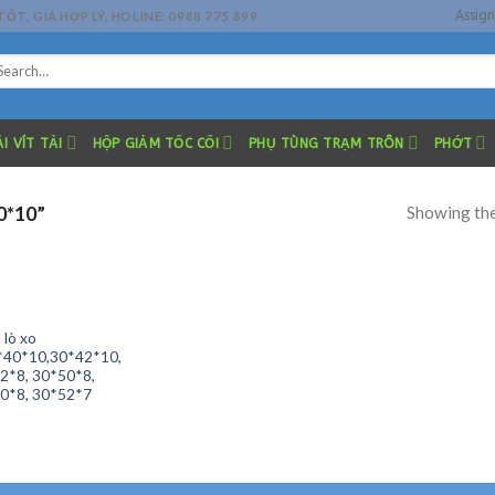
Assig
, GIÁ HỢP LÝ, HOLINE: 0988 775 899
arch
r:
I VÍT TẢI
HỘP GIẢM TỐC CỐI
PHỤ TÙNG TRẠM TRÔN
PHỚT
Showing the
0*10”
 lò xo
*40*10,30*42*10,
2*8, 30*50*8,
0*8, 30*52*7