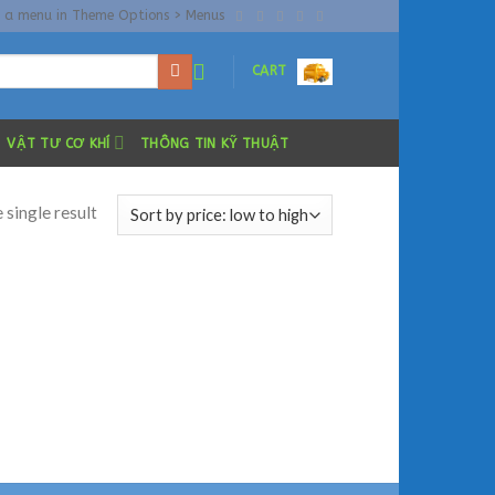
n a menu in Theme Options > Menus
CART
VẬT TƯ CƠ KHÍ
THÔNG TIN KỸ THUẬT
 single result