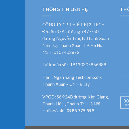
THÔNG TIN LIÊN HỆ
TH
CÔNG TY CP THIẾT BỊ 2-TECH
Đ/c: Số 37A, tổ 6, ngõ 477/50
đường Nguyễn Trãi, P. Thanh Xuân
Nam, Q. Thanh Xuân, TP. Hà Nội
MST: 0107402872
Tài khoản số : 19130305856888
Tại : Ngân hàng Techcombank
Thanh Xuân – CN Hà Tây
VPGD: Số 924B đường Kim Giang,
30
Thanh Liệt , Thanh Trì, Hà Nội
Dec
Holine/zalo:
0988 775 899