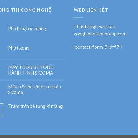
ÔNG TIN CÔNG NGHỆ
WEB LIÊN KẾT
Thietbihigitech.com
Phớt chặn xi măng
vongbiphotbanhrang.com
[contact-form-7 id="7"]
Phớt xoay
MÁY TRỘN BÊ TÔNG
HÀNH TINH SICOMA
Máy trộn bê tông trục kép
Sicoma
Trạm trộn bê tông xi măng