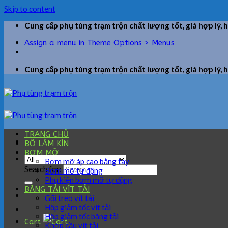
Skip to content
Cung cấp phụ tùng trạm trộn chất lượng tốt, giá hợp lý, 
Assign a menu in Theme Options > Menus
Cung cấp phụ tùng trạm trộn chất lượng tốt, giá hợp lý, 
TRANG CHỦ
BỘ LÀM KÍN
BƠM MỠ
Bơm mỡ áp cao bằng tay
Search for:
Bơm mỡ tự động
Phụ kiện bơm mỡ tự động
BĂNG TẢI VÍT TẢI
Gối treo vít tải
Hộp giảm tốc vít tải
Hộp giảm tốc băng tải
Cart
Khớp cầu vít tải