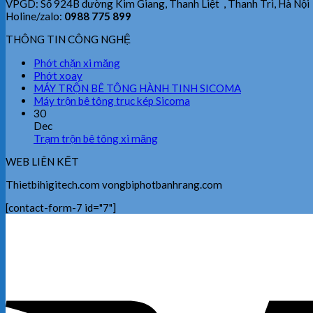
VPGD: Số 924B đường Kim Giang, Thanh Liệt , Thanh Trì, Hà Nội
Holine/zalo:
0988 775 899
THÔNG TIN CÔNG NGHỆ
Phớt chặn xi măng
Phớt xoay
MÁY TRỘN BÊ TÔNG HÀNH TINH SICOMA
Máy trộn bê tông trục kép Sicoma
30
Dec
Trạm trộn bê tông xi măng
WEB LIÊN KẾT
Thietbihigitech.com vongbiphotbanhrang.com
[contact-form-7 id="7"]