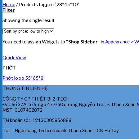
Home
/
Products tagged “28*45*10”
Filter
Showing the single result
You need to assign Widgets to
"Shop Sidebar"
in
Appearance > W
Quick View
PHỚT
Phớt lo xo 55*65*8
THÔNG TIN LIÊN HỆ
CÔNG TY CP THIẾT BỊ 2-TECH
Đ/c: Số 37A, tổ 6, ngõ 477/50 đường Nguyễn Trãi, P. Thanh Xuân 
MST: 0107402872
Tài khoản số : 19130305856888
Tại : Ngân hàng Techcombank Thanh Xuân – CN Hà Tây