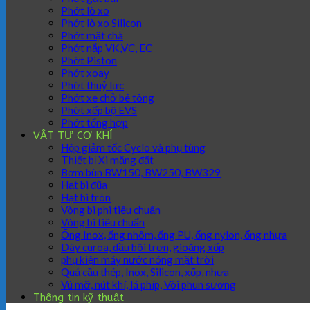
Phớt lò xo
Phớt lò xo Silicon
Phớt mặt chà
Phớt nắp VK,VC, EC
Phớt Piston
Phớt xoay
Phớt thuỷ lực
Phớt xe chở bê tông
Phớt xếp bộ EVS
Phớt tổng hợp
VẬT TƯ CƠ KHÍ
Hộp giảm tốc Cyclo và phụ tùng
Thiết bị Xi măng đất
Bơm bùn BW150, BW250, BW329
Hạt bi đũa
Hạt bi tròn
Vòng bi phi tiêu chuẩn
Vòng bi tiêu chuẩn
Ống Inox, ống nhôm, ống PU, ống nylon, ống nhựa
Dây curoa, dầu bôi trơn, gioăng xốp
phụ kiện máy nước nóng mặt trời
Quả cầu thép, Inox, Silicon, xốp, nhựa
Vú mỡ, nút khí, lá phíp, Vòi phun sương
Thông tin kỹ thuật