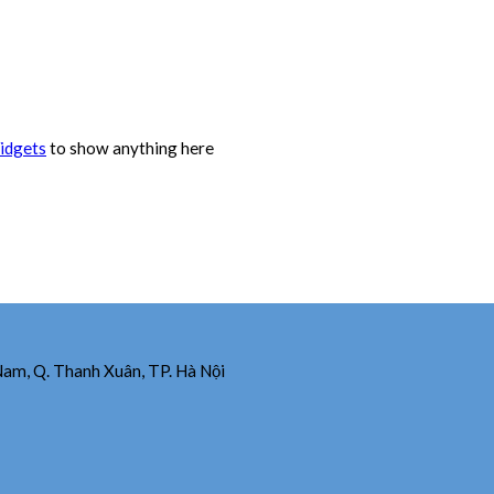
idgets
to show anything here
Nam, Q. Thanh Xuân, TP. Hà Nội