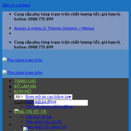
Skip to content
Cung cấp phụ tùng trạm trộn chất lượng tốt, giá hợp lý,
holine: 0988 775 899
Assign a menu in Theme Options > Menus
Cung cấp phụ tùng trạm trộn chất lượng tốt, giá hợp lý,
holine: 0988 775 899
TRANG CHỦ
BỘ LÀM KÍN
BƠM MỠ
Bơm mỡ áp cao bằng tay
Bơm mỡ tự động
Search for:
Phụ kiện bơm mỡ tự động
BĂNG TẢI VÍT TẢI
Gối treo vít tải
Hộp giảm tốc vít tải
Hộp giảm tốc băng tải