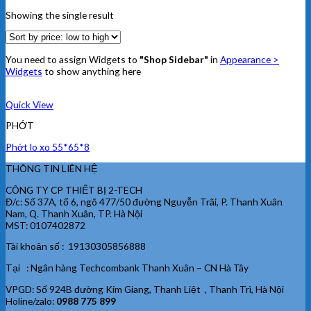
Showing the single result
You need to assign Widgets to
"Shop Sidebar"
in
Appearance >
Widgets
to show anything here
Quick View
PHỚT
Phớt lo xo 55*65*8
THÔNG TIN LIÊN HỆ
CÔNG TY CP THIẾT BỊ 2-TECH
Đ/c: Số 37A, tổ 6, ngõ 477/50 đường Nguyễn Trãi, P. Thanh Xuân
Nam, Q. Thanh Xuân, TP. Hà Nội
MST: 0107402872
Tài khoản số : 19130305856888
Tại : Ngân hàng Techcombank Thanh Xuân – CN Hà Tây
VPGD: Số 924B đường Kim Giang, Thanh Liệt , Thanh Trì, Hà Nội
Holine/zalo:
0988 775 899