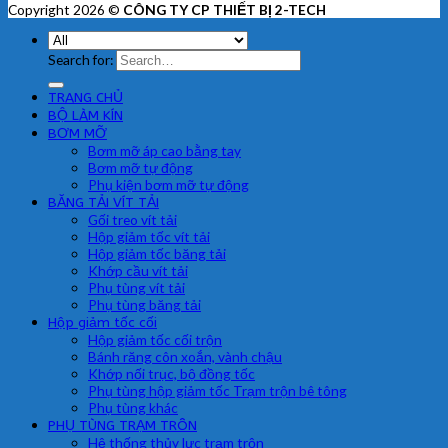
Copyright 2026 ©
CÔNG TY CP THIẾT BỊ 2-TECH
Search for:
TRANG CHỦ
BỘ LÀM KÍN
BƠM MỠ
Bơm mỡ áp cao bằng tay
Bơm mỡ tự động
Phụ kiện bơm mỡ tự động
BĂNG TẢI VÍT TẢI
Gối treo vít tải
Hộp giảm tốc vít tải
Hộp giảm tốc băng tải
Khớp cầu vít tải
Phụ tùng vít tải
Phụ tùng băng tải
Hộp giảm tốc cối
Hộp giảm tốc cối trộn
Bánh răng côn xoắn, vành chậu
Khớp nối trục, bộ đồng tốc
Phụ tùng hộp giảm tốc Trạm trộn bê tông
Phụ tùng khác
PHỤ TÙNG TRẠM TRÔN
Hệ thống thủy lực trạm trộn