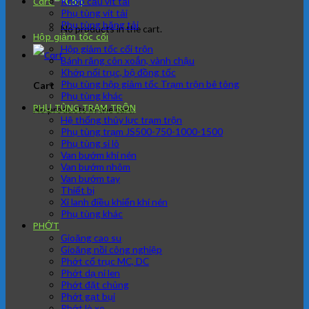
Khớp cầu vít tải
Cart
Phụ tùng vít tải
Phụ tùng băng tải
No products in the cart.
Hộp giảm tốc cối
Hộp giảm tốc cối trộn
Bánh răng côn xoắn, vành chậu
Khớp nối trục, bộ đồng tốc
Phụ tùng hộp giảm tốc Trạm trộn bê tông
Cart
Phụ tùng khác
PHỤ TÙNG TRẠM TRÔN
No products in the cart.
Hệ thống thủy lực trạm trộn
Phụ tùng trạm JS500-750-1000-1500
Phụ tùng si lô
Van bướm khí nén
Van bướm nhôm
Van bướm tay
Thiết bị
Xi lanh điều khiển khí nén
Phụ tùng khác
PHỚT
Gioăng cao su
Gioăng nồi công nghiệp
Phớt cổ trục MC, DC
Phớt dạ nỉ len
Phớt đặt chủng
Phớt gạt bụi
Phớt lò xo