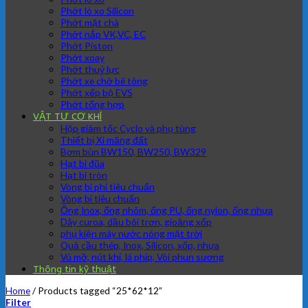
Phớt lò xo Silicon
Phớt mặt chà
Phớt nắp VK,VC, EC
Phớt Piston
Phớt xoay
Phớt thuỷ lực
Phớt xe chở bê tông
Phớt xếp bộ EVS
Phớt tổng hợp
VẬT TƯ CƠ KHÍ
Hộp giảm tốc Cyclo và phụ tùng
Thiết bị Xi măng đất
Bơm bùn BW150, BW250, BW329
Hạt bi đũa
Hạt bi tròn
Vòng bi phi tiêu chuẩn
Vòng bi tiêu chuẩn
Ống Inox, ống nhôm, ống PU, ống nylon, ống nhựa
Dây curoa, dầu bôi trơn, gioăng xốp
phụ kiện máy nước nóng mặt trời
Quả cầu thép, Inox, Silicon, xốp, nhựa
Vú mỡ, nút khí, lá phíp, Vòi phun sương
Thông tin kỹ thuật
Home
/
Products tagged “25*62*12”
Filter