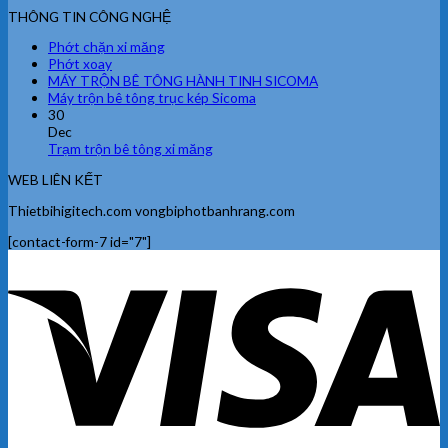
THÔNG TIN CÔNG NGHỆ
Phớt chặn xi măng
Phớt xoay
MÁY TRỘN BÊ TÔNG HÀNH TINH SICOMA
Máy trộn bê tông trục kép Sicoma
30
Dec
Trạm trộn bê tông xi măng
WEB LIÊN KẾT
Thietbihigitech.com vongbiphotbanhrang.com
[contact-form-7 id="7"]