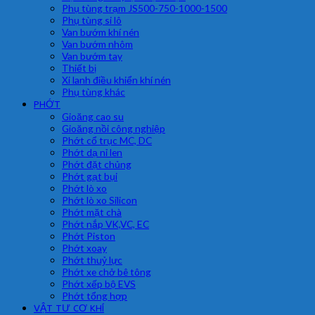
Phụ tùng trạm JS500-750-1000-1500
Phụ tùng si lô
Van bướm khí nén
Van bướm nhôm
Van bướm tay
Thiết bị
Xi lanh điều khiển khí nén
Phụ tùng khác
PHỚT
Gioăng cao su
Gioăng nồi công nghiệp
Phớt cổ trục MC, DC
Phớt dạ nỉ len
Phớt đặt chủng
Phớt gạt bụi
Phớt lò xo
Phớt lò xo Silicon
Phớt mặt chà
Phớt nắp VK,VC, EC
Phớt Piston
Phớt xoay
Phớt thuỷ lực
Phớt xe chở bê tông
Phớt xếp bộ EVS
Phớt tổng hợp
VẬT TƯ CƠ KHÍ