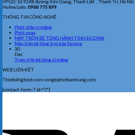
VPGD: Số 924B đường Kim Giang, Thanh Liệt , Thanh Trì, Hà Nội
Holine/zalo:
0988 775 899
THÔNG TIN CÔNG NGHỆ
Phớt chặn xi măng
Phớt xoay
MÁY TRỘN BÊ TÔNG HÀNH TINH SICOMA
Máy trộn bê tông trục kép Sicoma
30
Dec
Trạm trộn bê tông xi măng
WEB LIÊN KẾT
Thietbihigitech.com vongbiphotbanhrang.com
[contact-form-7 id="7"]