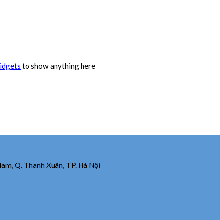
idgets
to show anything here
Nam, Q. Thanh Xuân, TP. Hà Nội