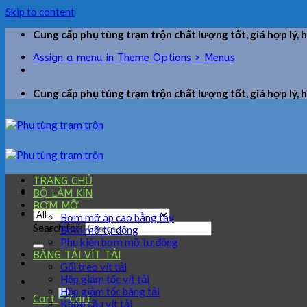
Skip to content
Cung cấp phụ tùng trạm trộn chất lượng tốt, giá hợp lý, 
Assign a menu in Theme Options > Menus
Cung cấp phụ tùng trạm trộn chất lượng tốt, giá hợp lý, 
TRANG CHỦ
BỘ LÀM KÍN
BƠM MỠ
Bơm mỡ áp cao bằng tay
Search for:
Bơm mỡ tự động
Phụ kiện bơm mỡ tự động
BĂNG TẢI VÍT TẢI
Gối treo vít tải
Hộp giảm tốc vít tải
Hộp giảm tốc băng tải
Cart
Khớp cầu vít tải