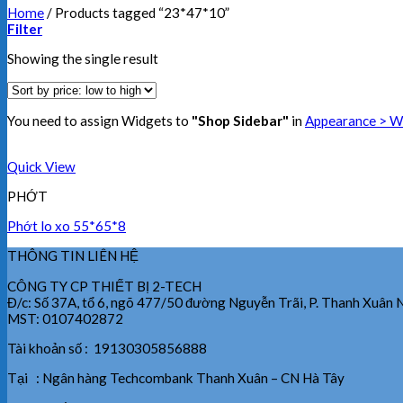
Home
/
Products tagged “23*47*10”
Filter
Showing the single result
You need to assign Widgets to
"Shop Sidebar"
in
Appearance > W
Quick View
PHỚT
Phớt lo xo 55*65*8
THÔNG TIN LIÊN HỆ
CÔNG TY CP THIẾT BỊ 2-TECH
Đ/c: Số 37A, tổ 6, ngõ 477/50 đường Nguyễn Trãi, P. Thanh Xuân 
MST: 0107402872
Tài khoản số : 19130305856888
Tại : Ngân hàng Techcombank Thanh Xuân – CN Hà Tây