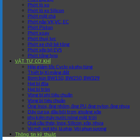
Phớt lò xo
Phớt lò xo Silicon
Phớt mặt chà
Phớt nắp VK,VC, EC
Phớt Piston
Phớt xoay
Phớt thuỷ lực
Phớt xe chở bê tông
Phớt xếp bộ EVS
Phớt tổng hợp
VẬT TƯ CƠ KHÍ
Hộp giảm tốc Cyclo và phụ tùng
Thiết bị Xi măng đất
Bơm bùn BW150, BW250, BW329
Hạt bi đũa
Hạt bi tròn
Vòng bi phi tiêu chuẩn
Vòng bi tiêu chuẩn
Ống Inox, ống nhôm, ống PU, ống nylon, ống nhựa
Dây curoa, dầu bôi trơn, gioăng xốp
phụ kiện máy nước nóng mặt trời
Quả cầu thép, Inox, Silicon, xốp, nhựa
Vú mỡ, nút khí, lá phíp, Vòi phun sương
Thông tin kỹ thuật