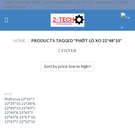
Skip
CUNG CẤP PHỤ TÙNG TRẠM TRỘN CHẤT LƯỢNG TỐT, GIÁ HỢP LÝ, HOLINE:
0988 775 899
to
content
HOME
/
PRODUCTS TAGGED “PHỚT LÒ XO 22*48*10”
FILTER
PHỚT
Phớt lò xo 22*32*7,
22*35*10, 22*38*8,
22*40*10, 22*40*7,
22*40*8, 22*45*7,
22*45*8, 22*47*10,
22*47*7, 22*52*10