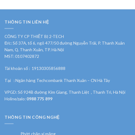
THÔNG TIN LIÊN HỆ
CÔNG TY CP THIẾT BỊ 2-TECH
Đ/c: Số 37A, tổ 6, ngõ 477/50 đường Nguyễn Trãi, P. Thanh Xuân
Nam, Q. Thanh Xuân, TP. Hà Nội
MST: 0107402872
Tài khoản số : 19130305856888
Tại : Ngân hàng Techcombank Thanh Xuân – CN Hà Tây
VPGD: Số 924B đường Kim Giang, Thanh Liệt , Thanh Trì, Hà Nội
Holine/zalo:
0988 775 899
THÔNG TIN CÔNG NGHỆ
Phớt chặn xi măng