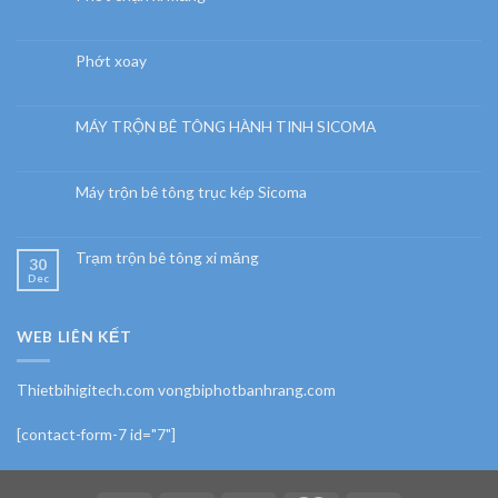
Phớt xoay
MÁY TRỘN BÊ TÔNG HÀNH TINH SICOMA
Máy trộn bê tông trục kép Sicoma
Trạm trộn bê tông xi măng
30
Dec
WEB LIÊN KẾT
Thietbihigitech.com vongbiphotbanhrang.com
[contact-form-7 id="7"]